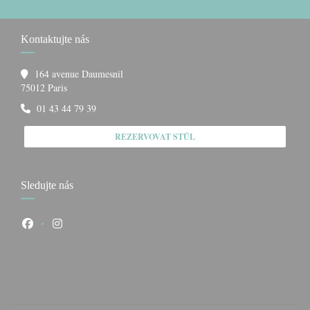
Kontaktujte nás
164 avenue Daumesnil
((otevře se v novém okně))
75012 Paris
01 43 44 79 39
REZERVOVAT STŮL
Sledujte nás
Facebook ((otevře se v novém okně))
Instagram ((otevře se v novém okně))