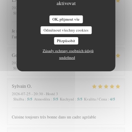
LAURENCE
C
aktivovat
2026-08-04
- 12:30 - Hosté 10
5
/5
5
/5
5
/5
5
/5
Služba
:
Atmosféra
:
Kuchyně
:
Kvalita / Cena
:
OK, přijmout vše
Odmítnout všechny cookies
Je recommande ce restaurant tant pour les plats que pour
l'ambiance chaleureuse et le cadre
Přizpůsobit
Zásady ochrany osobních údajů
George
G
undefined
2026-07-30
- 13:00 - Hosté 2
5
/5
5
/5
5
/5
5
/5
Služba
:
Atmosféra
:
Kuchyně
:
Kvalita / Cena
:
Sylvain
O
2026-07-25
- 20:30 - Hosté 3
5
/5
5
/5
5
/5
4
/5
Služba
:
Atmosféra
:
Kuchyně
:
Kvalita / Cena
:
Cuisine toujours très bonne dans un cadre agréable