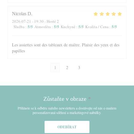
Nicolas
D
2026-07-21
- 19:30 - Hosté 2
5
/5
5
/5
5
/5
5
/5
Služba
:
Atmosféra
:
Kuchyně
:
Kvalita / Cena
:
Les assiettes sont des tableaux de maître. Plaisir des yeux et des
papilles
1
2
3
Zůstaňte v obraze
*
Přihlaste se k odběru našeho newsletteru a dostávejte od nás e-mailem
personalizovaná sdělení a marketingové nabídky.
ODEBÍRAT