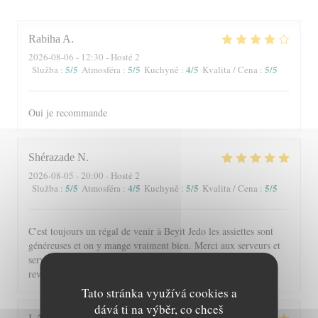
Rabiha
A
2026-08-06
- 12:30 - Hosté 2
5
/5
5
/5
4
/5
5
/5
Služba
:
Atmosféra
:
Kuchyně
:
Kvalita / Cena
:
Oui je recommande
Shérazade
N
2026-08-05
- 20:00 - Hosté 2
5
/5
4
/5
5
/5
5
/5
Služba
:
Atmosféra
:
Kuchyně
:
Kvalita / Cena
:
C'est toujours un régal de venir à Beyit Jedo les assiettes sont
généreuses et on y mange vraiment bien. Merci aux serveurs et
serveuses un accueil chaleureux. Comme d'habitude j'y
reviendrai 😉
Tato stránka využívá cookies a
dává ti na výběr, co chceš