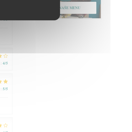
OBJEVTE NAŠE MENU
4
/5
:
4
/5
:
5
/5
: