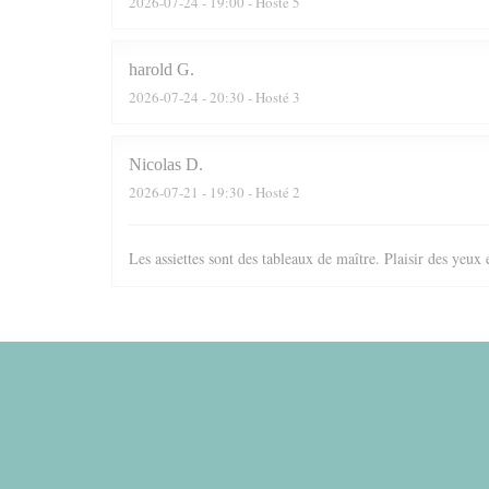
2026-07-24
- 19:00 - Hosté 5
harold
G
2026-07-24
- 20:30 - Hosté 3
Nicolas
D
2026-07-21
- 19:30 - Hosté 2
Les assiettes sont des tableaux de maître. Plaisir des yeux 