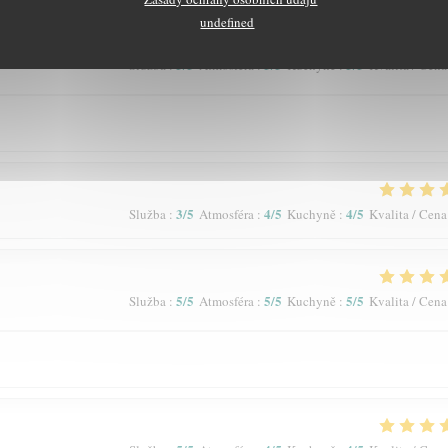
undefined
5
/5
5
/5
5
/5
Služba
:
Atmosféra
:
Kuchyně
:
Kvalita / Cena
3
/5
4
/5
4
/5
Služba
:
Atmosféra
:
Kuchyně
:
Kvalita / Cena
5
/5
5
/5
5
/5
Služba
:
Atmosféra
:
Kuchyně
:
Kvalita / Cena