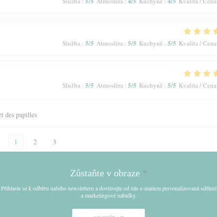
5
/5
4
/5
4
/5
Služba
:
Atmosféra
:
Kuchyně
:
Kvalita / Cena
5
/5
5
/5
5
/5
Služba
:
Atmosféra
:
Kuchyně
:
Kvalita / Cena
5
/5
5
/5
5
/5
Služba
:
Atmosféra
:
Kuchyně
:
Kvalita / Cena
et des papilles
1
2
3
Zůstaňte v obraze
*
Přihlaste se k odběru našeho newsletteru a dostávejte od nás e-mailem personalizovaná sdělení
a marketingové nabídky.