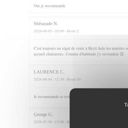
Oui je recommande
Shérazade
N
2026-08-05
- 20:00 - Hosté 2
C'est toujours un régal de venir à Beyit Jedo les assiette
accueil chaleureux. Comme d'habitude j'y reviendrai 😉
LAURENCE
C
2026-08-04
- 12:30 - Hosté 10
Je recommande ce restaurant tant pour les plats que pour l
T
George
G
2026-07-30
- 13:00 - Hosté 2