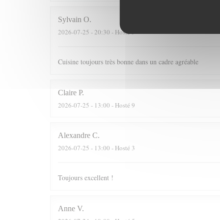
Sylvain
O
2026-07-25
- 20:30 - Hosté 3
Cuisine toujours très bonne dans un cadre agréable
Claire
P
2026-07-25
- 13:00 - Hosté 9
Alexandre
C
2026-07-25
- 13:00 - Hosté 3
Toujours excellent !
Anne
V