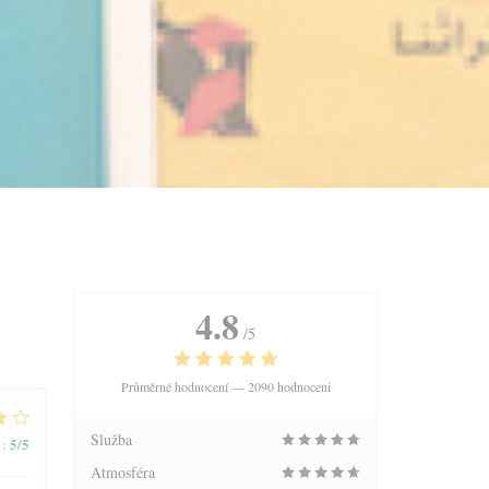
4.8
/5
Průměrné hodnocení —
2090 hodnoceni
Služba
5
/5
:
Atmosféra