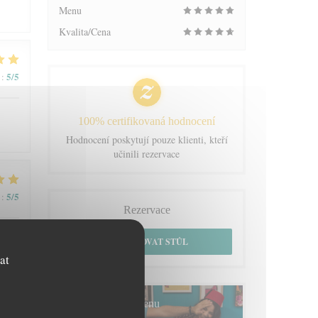
Menu
Kvalita/Cena
5
/5
:
100% certifikovaná hodnocení
Hodnocení poskytují pouze klienti, kteří
učinili rezervace
5
/5
:
Rezervace
REZERVOVAT STŮL
at
5
/5
:
Menu