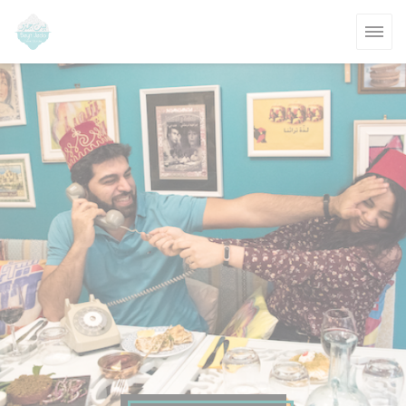
Πίνακας διαχείρισης "Μπισκότων" (Cookies)