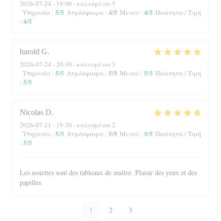
2026-07-24
- 19:00 - καλεσμένοι 5
5
/5
4
/5
4
/5
Υπηρεσία
:
Ατμόσφαιρα
:
Μενού
:
Ποιότητα / Τιμή
4
/5
:
harold
G
2026-07-24
- 20:30 - καλεσμένοι 3
5
/5
5
/5
5
/5
Υπηρεσία
:
Ατμόσφαιρα
:
Μενού
:
Ποιότητα / Τιμή
5
/5
:
Nicolas
D
2026-07-21
- 19:30 - καλεσμένοι 2
5
/5
5
/5
5
/5
Υπηρεσία
:
Ατμόσφαιρα
:
Μενού
:
Ποιότητα / Τιμή
5
/5
:
Les assiettes sont des tableaux de maître. Plaisir des yeux et des
papilles
1
2
3