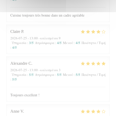
Cuisine toujours très bonne dans un cadre agréable
Claire
P
2026-07-25
- 13:00 - καλεσμένοι 9
3
/5
4
/5
4
/5
Υπηρεσία
:
Ατμόσφαιρα
:
Μενού
:
Ποιότητα / Τιμή
4
/5
:
Alexandre
C
2026-07-25
- 13:00 - καλεσμένοι 3
5
/5
5
/5
5
/5
Υπηρεσία
:
Ατμόσφαιρα
:
Μενού
:
Ποιότητα / Τιμή
5
/5
:
Toujours excellent !
Anne
V