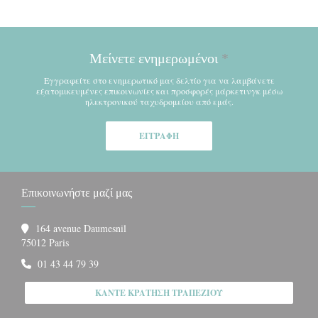
Μείνετε ενημερωμένοι
*
Εγγραφείτε στο ενημερωτικό μας δελτίο για να λαμβάνετε
εξατομικευμένες επικοινωνίες και προσφορές μάρκετινγκ μέσω
ηλεκτρονικού ταχυδρομείου από εμάς.
ΕΓΓΡΑΦΉ
Επικοινωνήστε μαζί μας
164 avenue Daumesnil
((ανοίγει σε νέο παράθυρο))
75012 Paris
01 43 44 79 39
ΚΆΝΤΕ ΚΡΆΤΗΣΗ ΤΡΑΠΕΖΙΟΎ