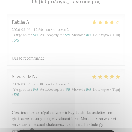
Οι βαθμολογίες πελατών μας
Rabiha
A
2026-08-06
- 12:30 - καλεσμένοι 2
5
/5
5
/5
4
/5
Υπηρεσία
:
Ατμόσφαιρα
:
Μενού
:
Ποιότητα / Τιμή
5
/5
:
Oui je recommande
Shérazade
N
2026-08-05
- 20:00 - καλεσμένοι 2
5
/5
4
/5
5
/5
Υπηρεσία
:
Ατμόσφαιρα
:
Μενού
:
Ποιότητα / Τιμή
5
/5
:
C'est toujours un régal de venir à Beyit Jedo les assiettes sont
généreuses et on y mange vraiment bien. Merci aux serveurs et
serveuses un accueil chaleureux. Comme d'habitude j'y
reviendrai 😉