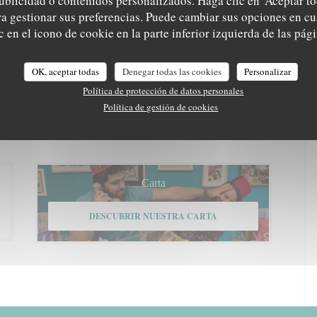
ublicidad o contenidos personalizados. Haga clic en 'Aceptar to
ara gestionar sus preferencias. Puede cambiar sus opciones en 
 en el icono de cookie en la parte inferior izquierda de las pági
OK, aceptar todas
Denegar todas las cookies
Personalizar
a no recibir comunicaciones comerciales inscribiéndose en la Lista Robinson:
listarobinson.es
.
Política de protección de datos personales
ica de privacidad
.
Política de gestión de cookies
Carta
DESCUBRIR NUESTRA CARTA