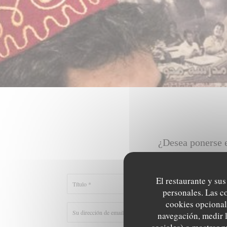
¿Desea ponerse e
Rellene el 
El restaurante y sus
personales. Las c
cookies opcional
navegación, medir l