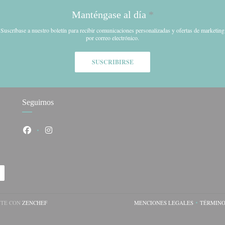
Manténgase al día
*
Suscríbase a nuestro boletín para recibir comunicaciones personalizadas y ofertas de marketing
por correo electrónico.
SUSCRIBIRSE
Seguirnos
Facebook ((abre en una nueva ventana))
Instagram ((abre en una nueva ventana))
((ABRE EN UNA NUEVA VENTANA))
NTE CON
ZENCHEF
MENCIONES LEGALES
TÉRMINO
((ABRE EN UNA NUEV