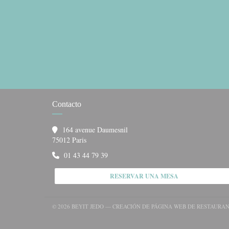
Contacto
164 avenue Daumesnil
((abre en una nueva ventana))
75012 Paris
01 43 44 79 39
RESERVAR UNA MESA
© 2026 BEYIT JEDO — CREACIÓN DE PÁGINA WEB DE RESTAURA