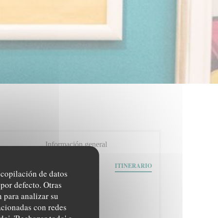
Información general
164 avenue Daumesnil
ITINERARIO
((abre en una nueva ventana))
75012 Paris
recopilación de datos
por defecto. Otras
Metro
 para analizar su
Daumesnil - Dugommier Ligne 6 - 8
lacionadas con redes
Autobús