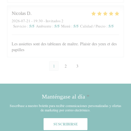
Nicolas
D
2026-07-21
- 19:30 - Invitados 2
5
/5
5
/5
5
/5
5
/5
Servicio
:
Ambiente
:
Menú
:
Calidad / Precio
:
Les assiettes sont des tableaux de maître. Plaisir des yeux et des
papilles
1
2
3
Manténgase al día
*
Suscríbase a nuestro boletín para recibir comunicaciones personalizadas y ofertas
de marketing por correo electrónico.
SUSCRIBIRSE