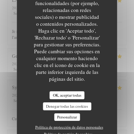
LAURENCE
C
funcionalidades (por ejemplo,
2026-08-04
- 12:30 - Invitados 10
relacionadas con redes
5
/5
5
/5
5
/5
5
/5
Servicio
:
Ambiente
:
Menú
:
Calidad / Precio
:
sociales) o mostrar publicidad
o contenidos personalizados.
Haga clic en 'Aceptar todo',
Je recommande ce restaurant tant pour les plats que pour
'Rechazar todo' o 'Personalizar'
l'ambiance chaleureuse et le cadre
para gestionar sus preferencias.
Puede cambiar sus opciones en
George
G
cualquier momento haciendo
2026-07-30
- 13:00 - Invitados 2
clic en el icono de cookie en la
5
/5
5
/5
5
/5
5
/5
Servicio
:
Ambiente
:
Menú
:
Calidad / Precio
:
parte inferior izquierda de las
páginas del sitio.
Sylvain
O
OK, aceptar todas
2026-07-25
- 20:30 - Invitados 3
5
/5
5
/5
5
/5
4
/5
Servicio
:
Ambiente
:
Menú
:
Calidad / Precio
:
Denegar todas las cookies
Personalizar
Cuisine toujours très bonne dans un cadre agréable
Política de protección de datos personales
Política de gestión de cookies