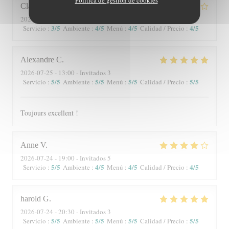
Claire
P
2026-07-25
- 13:00 - Invitados 9
3
/5
4
/5
4
/5
4
/5
Servicio
:
Ambiente
:
Menú
:
Calidad / Precio
:
Alexandre
C
2026-07-25
- 13:00 - Invitados 3
5
/5
5
/5
5
/5
5
/5
Servicio
:
Ambiente
:
Menú
:
Calidad / Precio
:
Toujours excellent !
Anne
V
2026-07-24
- 19:00 - Invitados 5
5
/5
4
/5
4
/5
4
/5
Servicio
:
Ambiente
:
Menú
:
Calidad / Precio
:
harold
G
2026-07-24
- 20:30 - Invitados 3
5
/5
5
/5
5
/5
5
/5
Servicio
:
Ambiente
:
Menú
:
Calidad / Precio
: