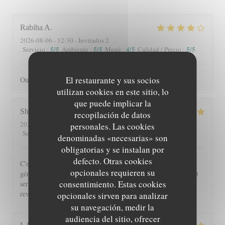
Rabiha
A
2026-08-06
- 12:30 - Invitados 2
5
/5
5
/5
4
/5
5
/5
Servicio
:
Ambiente
:
Menú
:
Calidad / Precio
:
El restaurante y sus socios
Oui je recommande
utilizan cookies en este sitio, lo
que puede implicar la
Shérazade
N
recopilación de datos
2026-08-05
- 20:00 - Invitados 2
personales. Las cookies
5
/5
4
/5
5
/5
5
/5
Servicio
:
Ambiente
:
Menú
:
Calidad / Precio
:
denominadas «necesarias» son
obligatorias y se instalan por
defecto. Otras cookies
C'est toujours un régal de venir à Beyit Jedo les assiettes sont
opcionales requieren su
généreuses et on y mange vraiment bien. Merci aux serveurs et
consentimiento. Estas cookies
serveuses un accueil chaleureux. Comme d'habitude j'y
reviendrai 😉
opcionales sirven para analizar
su navegación, medir la
audiencia del sitio, ofrecer