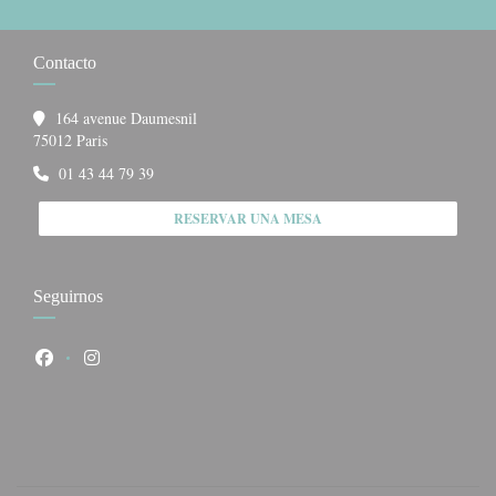
Contacto
164 avenue Daumesnil
((abre en una nueva ventana))
75012 Paris
01 43 44 79 39
RESERVAR UNA MESA
Seguirnos
Facebook ((abre en una nueva ventana))
Instagram ((abre en una nueva ventana))