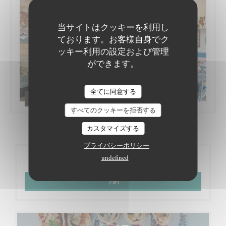
当サイトはクッキーを利用し
ております。お客様自身でク
ッキー利用の設定および管理
ができます。
全てに同意する
Côté salle
すべてのクッキーを拒否する
カスタマイズする
プライバシーポリシー
undefined
ご予約
予約
メニュー