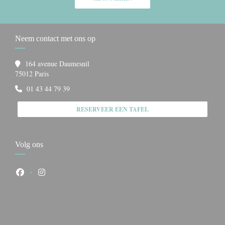
Neem contact met ons op
164 avenue Daumesnil
((opent in een nieuw venster))
75012 Paris
01 43 44 79 39
RESERVEER EEN TAFEL
Volg ons
Facebook ((opent in een nieuw venster))
Instagram ((opent in een nieuw venster))