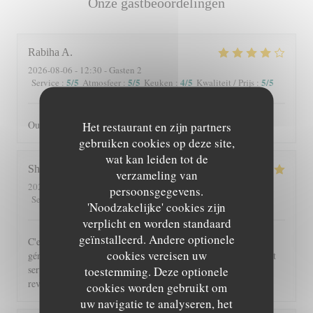
Onze gastbeoordelingen
Rabiha
A
2026-08-06
- 12:30 - Gasten 2
5
/5
5
/5
4
/5
5
/5
Service
:
Atmosfeer
:
Keuken
:
Kwaliteit / Prijs
:
Oui je recommande
Het restaurant en zijn partners
gebruiken cookies op deze site,
wat kan leiden tot de
Shérazade
N
verzameling van
2026-08-05
- 20:00 - Gasten 2
persoonsgegevens.
5
/5
4
/5
5
/5
5
/5
Service
:
Atmosfeer
:
Keuken
:
Kwaliteit / Prijs
:
'Noodzakelijke' cookies zijn
verplicht en worden standaard
geïnstalleerd. Andere optionele
C'est toujours un régal de venir à Beyit Jedo les assiettes sont
cookies vereisen uw
généreuses et on y mange vraiment bien. Merci aux serveurs et
serveuses un accueil chaleureux. Comme d'habitude j'y
toestemming. Deze optionele
reviendrai 😉
cookies worden gebruikt om
uw navigatie te analyseren, het