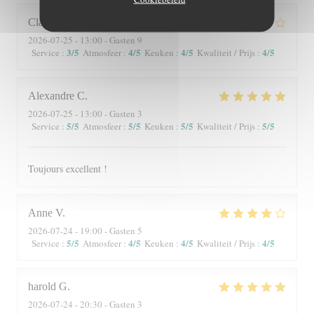
Claire
P
2026-07-25
- 13:00 - Gasten 9
3
/5
4
/5
4
/5
4
/5
Service
:
Atmosfeer
:
Keuken
:
Kwaliteit / Prijs
:
Alexandre
C
2026-07-25
- 13:00 - Gasten 3
5
/5
5
/5
5
/5
5
/5
Service
:
Atmosfeer
:
Keuken
:
Kwaliteit / Prijs
:
Toujours excellent !
Anne
V
2026-07-24
- 19:00 - Gasten 5
5
/5
4
/5
4
/5
4
/5
Service
:
Atmosfeer
:
Keuken
:
Kwaliteit / Prijs
:
harold
G
2026-07-24
- 20:30 - Gasten 3