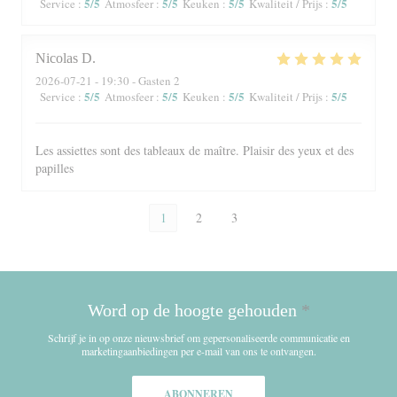
5
/5
5
/5
5
/5
5
/5
Service
:
Atmosfeer
:
Keuken
:
Kwaliteit / Prijs
:
Nicolas
D
2026-07-21
- 19:30 - Gasten 2
5
/5
5
/5
5
/5
5
/5
Service
:
Atmosfeer
:
Keuken
:
Kwaliteit / Prijs
:
Les assiettes sont des tableaux de maître. Plaisir des yeux et des
papilles
1
2
3
Word op de hoogte gehouden
*
Schrijf je in op onze nieuwsbrief om gepersonaliseerde communicatie en
marketingaanbiedingen per e-mail van ons te ontvangen.
ABONNEREN