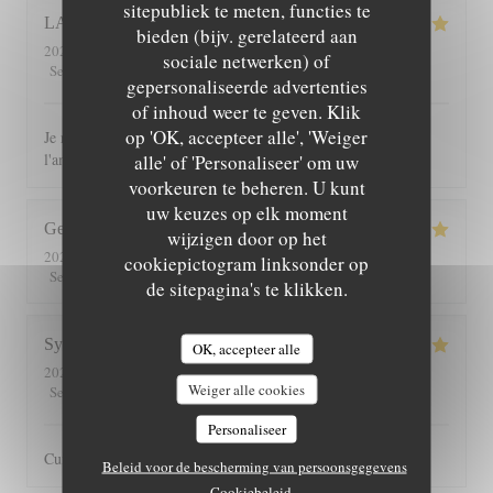
sitepubliek te meten, functies te
LAURENCE
C
bieden (bijv. gerelateerd aan
2026-08-04
- 12:30 - Gasten 10
sociale netwerken) of
5
/5
5
/5
5
/5
5
/5
Service
:
Atmosfeer
:
Keuken
:
Kwaliteit / Prijs
:
gepersonaliseerde advertenties
of inhoud weer te geven. Klik
op 'OK, accepteer alle', 'Weiger
Je recommande ce restaurant tant pour les plats que pour
l'ambiance chaleureuse et le cadre
alle' of 'Personaliseer' om uw
voorkeuren te beheren. U kunt
uw keuzes op elk moment
George
G
wijzigen door op het
2026-07-30
- 13:00 - Gasten 2
cookiepictogram linksonder op
5
/5
5
/5
5
/5
5
/5
Service
:
Atmosfeer
:
Keuken
:
Kwaliteit / Prijs
:
de sitepagina's te klikken.
Sylvain
O
OK, accepteer alle
2026-07-25
- 20:30 - Gasten 3
Weiger alle cookies
5
/5
5
/5
5
/5
4
/5
Service
:
Atmosfeer
:
Keuken
:
Kwaliteit / Prijs
:
Personaliseer
Cuisine toujours très bonne dans un cadre agréable
Beleid voor de bescherming van persoonsgegevens
Cookiebeleid