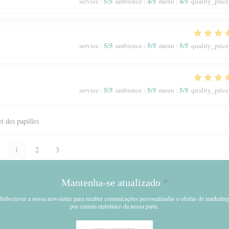
5
/5
4
/5
4
/5
service
:
ambience
:
menu
:
quality_price
5
/5
5
/5
5
/5
service
:
ambience
:
menu
:
quality_price
5
/5
5
/5
5
/5
service
:
ambience
:
menu
:
quality_price
et des papilles
1
2
3
Mantenha-se atualizado
*
Subscrever a nossa newsletter para receber comunicações personalizadas e ofertas de marketin
por correio eletrónico da nossa parte.