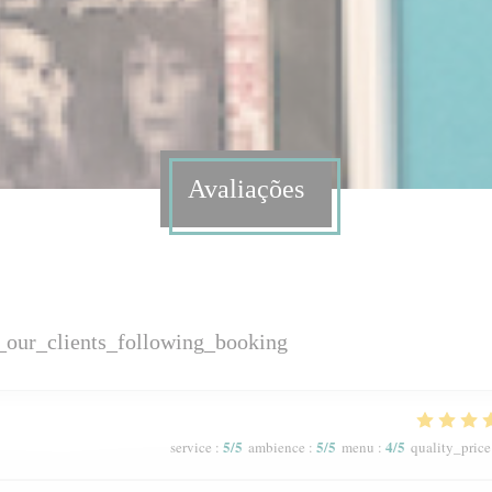
Avaliações
_our_clients_following_booking
5
/5
5
/5
4
/5
service
:
ambience
:
menu
:
quality_price