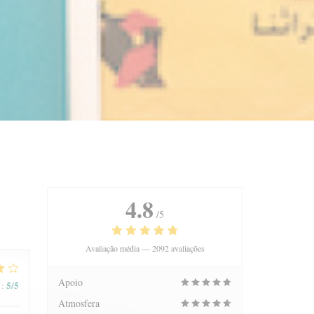
4.8
/5
Avaliação média —
2092 avaliações
Apoio
5
/5
:
Atmosfera