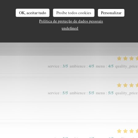
OK, aceitar tudo
Proíbe todos cookies
Personalizar
5
/5
5
/5
5
/5
service
:
ambience
:
menu
:
quality_price
Política de proteção de dados pessoais
undefined
3
/5
4
/5
4
/5
service
:
ambience
:
menu
:
quality_price
5
/5
5
/5
5
/5
service
:
ambience
:
menu
:
quality_price