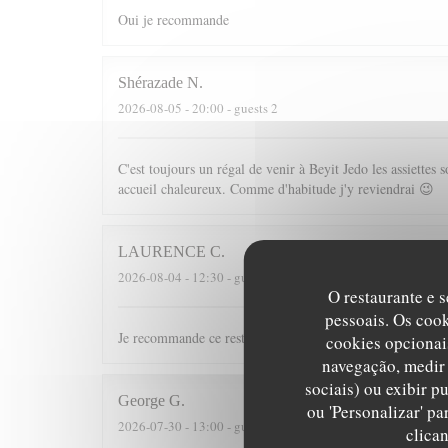
Oui je recommande
Shérazade
N
2026-08-05
- 20:00 - guests 2
C'est toujours un régal de venir à Beyit Jedo les assiette
accueil chaleureux. Comme d'habitude j'y reviendrai 😉
LAURENCE
C
2026-08-04
- 12:30 - guests 10
O restaurante e s
pessoais. Os coo
Je recommande ce restaurant tant pour les plats que pour l
cookies opcionai
navegação, medir 
sociais) ou exibir p
George
G
ou 'Personalizar' p
2026-07-30
- 13:00 - guests 2
clica