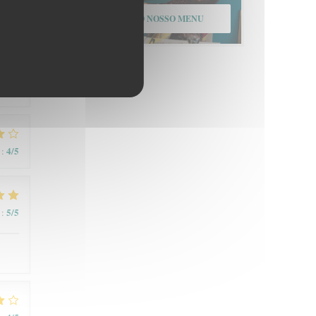
DESCUBRA O NOSSO MENU
4
/5
:
4
/5
:
5
/5
: