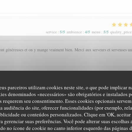
5
/5
4
/5
5
/5
service
:
ambience
:
menu
:
quality_price
s sont généreuses et on y mange vraiment bien. Merci aux serveurs et serveuses un
5
/5
5
/5
5
/5
service
:
ambience
:
menu
:
quality_price
eus parceiros utilizam cookies neste site, o que pode implicar 
kies denominados «necessários» são obrigatórios e instalados p
'ambiance chaleureuse et le cadre
s requerem seu consentimento. Esses cookies opcionais servem 
a audiência do site, oferecer funcionalidades (por exemplo, rel
ublicidade ou conteúdos personalizados. Clique em 'OK, aceitar 
ara gerenciar suas preferências. Você pode alterar suas escolha
5
/5
5
/5
5
/5
service
:
ambience
:
menu
:
quality_price
ndo no ícone de cookie no canto inferior esquerdo das páginas do