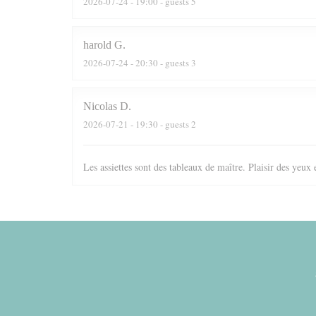
2026-07-24
- 19:00 - guests 5
harold
G
2026-07-24
- 20:30 - guests 3
Nicolas
D
2026-07-21
- 19:30 - guests 2
Les assiettes sont des tableaux de maître. Plaisir des yeux 