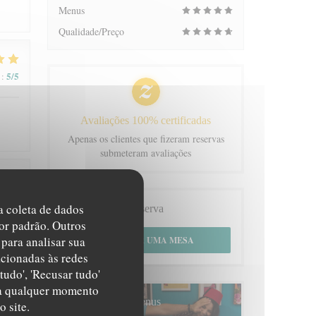
Menus
Qualidade/Preço
5
/5
:
Avaliações 100% certificadas
Apenas os clientes que fizeram reservas
submeteram avaliações
5
/5
:
na coleta de dados
Reserva
or padrão. Outros
para analisar sua
RESERVAR UMA MESA
acionadas às redes
tudo', 'Recusar tudo'
s a qualquer momento
5
/5
:
Menus
 site.