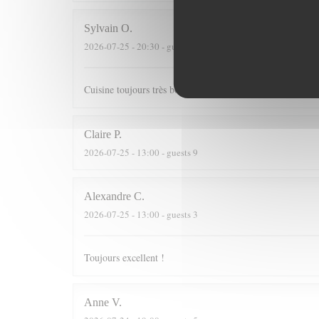
Sylvain
O
2026-07-25
- 20:30 - guests 3
Cuisine toujours très bonne dans un cadre agréable
Claire
P
2026-07-25
- 13:00 - guests 9
Alexandre
C
2026-07-25
- 13:00 - guests 3
Toujours excellent !
Anne
V