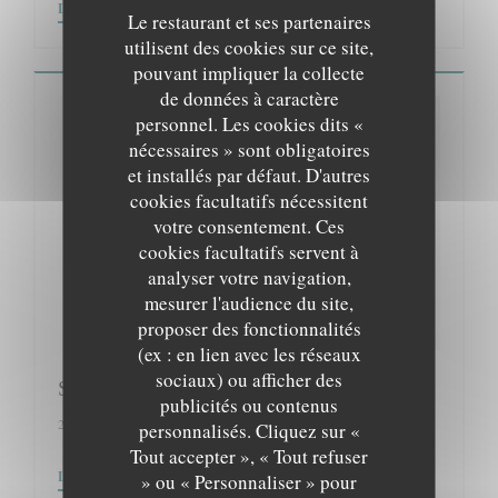
((OUVRE UNE NOUVELLE FENÊTRE))
LIRE L'ARTICLE
Le restaurant et ses partenaires
utilisent des cookies sur ce site,
pouvant impliquer la collecte
de données à caractère
personnel. Les cookies dits «
nécessaires » sont obligatoires
et installés par défaut. D'autres
cookies facultatifs nécessitent
votre consentement. Ces
cookies facultatifs servent à
analyser votre navigation,
mesurer l'audience du site,
proposer des fonctionnalités
(ex : en lien avec les réseaux
sociaux) ou afficher des
Sortir à Paris
publicités ou contenus
21/02/2018
personnalisés. Cliquez sur «
Tout accepter », « Tout refuser
((OUVRE UNE NOUVELLE FENÊTRE))
LIRE L'ARTICLE
» ou « Personnaliser » pour