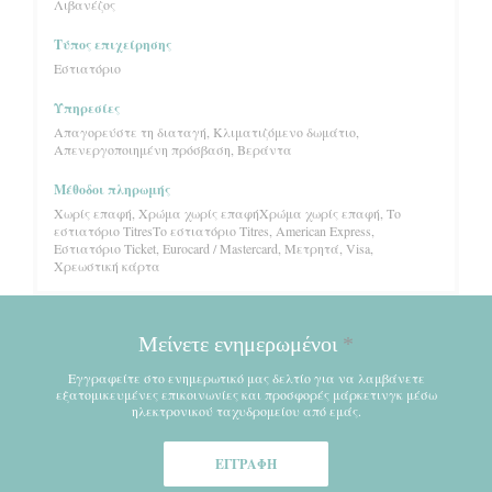
Λιβανέζος
Τύπος επιχείρησης
Εστιατόριο
Υπηρεσίες
Απαγορεύστε τη διαταγή, Κλιματιζόμενο δωμάτιο,
Απενεργοποιημένη πρόσβαση, Βεράντα
Μέθοδοι πληρωμής
Χωρίς επαφή, Χρώμα χωρίς επαφήΧρώμα χωρίς επαφή, Το
εστιατόριο TitresΤο εστιατόριο Titres, American Express,
Εστιατόριο Ticket, Eurocard / Mastercard, Μετρητά, Visa,
Χρεωστική κάρτα
Μείνετε ενημερωμένοι
*
Εγγραφείτε στο ενημερωτικό μας δελτίο για να λαμβάνετε
εξατομικευμένες επικοινωνίες και προσφορές μάρκετινγκ μέσω
ηλεκτρονικού ταχυδρομείου από εμάς.
ΕΓΓΡΑΦΉ