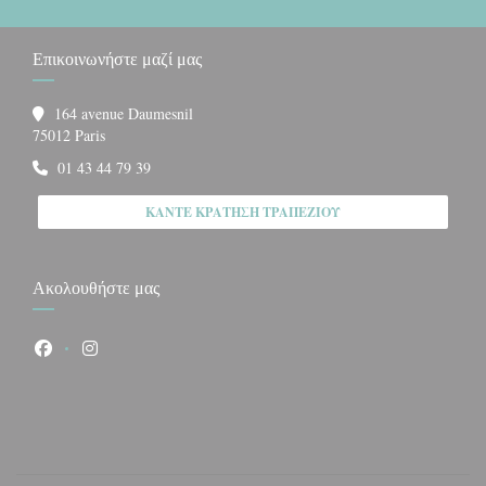
Επικοινωνήστε μαζί μας
164 avenue Daumesnil
((ανοίγει σε νέο παράθυρο))
75012 Paris
01 43 44 79 39
ΚΆΝΤΕ ΚΡΆΤΗΣΗ ΤΡΑΠΕΖΙΟΎ
Ακολουθήστε μας
Facebook ((ανοίγει σε νέο παράθυρο))
Instagram ((ανοίγει σε νέο παράθυρο))