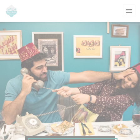
Πίνακας διαχείρισης "Μπισκότων" (Cookies)