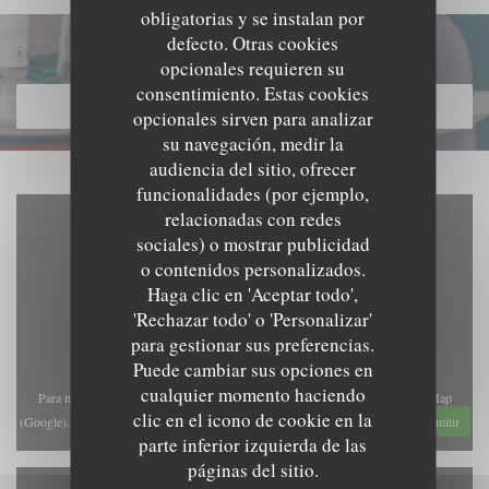
obligatorias y se instalan por
defecto. Otras cookies
Descubrir nuestra carta
opcionales requieren su
consentimiento. Estas cookies
DESCUBRIR NUESTRA CARTA
opcionales sirven para analizar
su navegación, medir la
audiencia del sitio, ofrecer
funcionalidades (por ejemplo,
relacionadas con redes
sociales) o mostrar publicidad
o contenidos personalizados.
Haga clic en 'Aceptar todo',
'Rechazar todo' o 'Personalizar'
para gestionar sus preferencias.
Puede cambiar sus opciones en
cualquier momento haciendo
Para mostrar el mapa interactivo de Waze, debe aceptar las cookies de Waze Map
clic en el icono de cookie en la
(Google). Estas cookies pueden recopilar datos de navegación y ubicación.
Permitir
parte inferior izquierda de las
páginas del sitio.