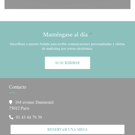
Manténgase al día
*
Suscríbase a nuestro boletín para recibir comunicaciones personalizadas y ofertas
de marketing por correo electrónico.
SUSCRIBIRSE
Contacto
164 avenue Daumesnil
((abre en una nueva ventana))
75012 Paris
01 43 44 79 39
RESERVAR UNA MESA