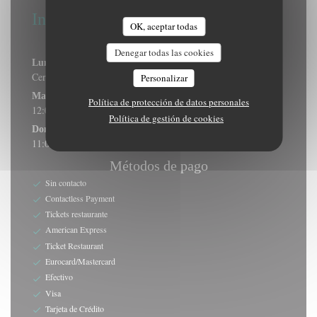
Información general
OK, aceptar todas
Horario de apertura
Denegar todas las cookies
Lunes
Cerrado
Personalizar
Mar
-
Sab
Política de protección de datos personales
12:00 - 14:30
18:30 - 22:30
•
Política de gestión de cookies
Domingo
11:00 - 14:30
Métodos de pago
Sin contacto
Contactless Payment
Tickets restaurante
American Express
Ticket Restaurant
Eurocard/Mastercard
Efectivo
Visa
Tarjeta de Crédito