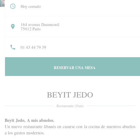
Hoy cerrado
164 avenue Daumesnil
((abre en una nueva ventana))
75012 Paris
01 43 44 79 39
RESERVAR UNA MESA
BEYIT JEDO
Restaurante
|
Paris
Beyit Jedo, A mis abuelos.
Un nuevo restaurante libanés en casarse con la cocina de nuestros abuelos
a los gustos modernos.