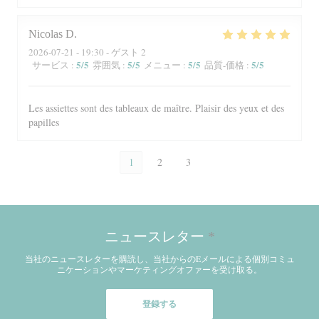
Nicolas
D
2026-07-21
- 19:30 - ゲスト 2
5
/5
5
/5
5
/5
5
/5
サービス
:
雰囲気
:
メニュー
:
品質-価格
:
Les assiettes sont des tableaux de maître. Plaisir des yeux et des
papilles
1
2
3
ニュースレター
*
当社のニュースレターを購読し、当社からのEメールによる個別コミュ
ニケーションやマーケティングオファーを受け取る。
登録する