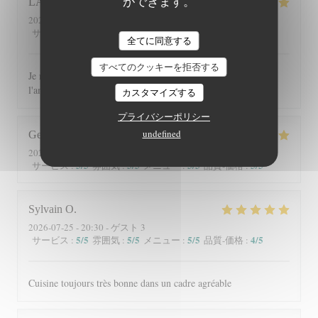
ができます。
LAURENCE
C
2026-08-04
- 12:30 - ゲスト 10
5
/5
5
/5
5
/5
5
/5
サービス
:
雰囲気
:
メニュー
:
品質-価格
:
全てに同意する
すべてのクッキーを拒否する
Je recommande ce restaurant tant pour les plats que pour
l'ambiance chaleureuse et le cadre
カスタマイズする
プライバシーポリシー
undefined
George
G
2026-07-30
- 13:00 - ゲスト 2
5
/5
5
/5
5
/5
5
/5
サービス
:
雰囲気
:
メニュー
:
品質-価格
:
Sylvain
O
2026-07-25
- 20:30 - ゲスト 3
5
/5
5
/5
5
/5
4
/5
サービス
:
雰囲気
:
メニュー
:
品質-価格
:
Cuisine toujours très bonne dans un cadre agréable