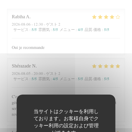
Rabiha
A
2026-08-06
- 12:30 - ゲスト 2
5
/5
5
/5
4
/5
5
/5
サービス
:
雰囲気
:
メニュー
:
品質-価格
:
Oui je recommande
Shérazade
N
2026-08-05
- 20:00 - ゲスト 2
5
/5
4
/5
5
/5
5
/5
サービス
:
雰囲気
:
メニュー
:
品質-価格
:
C'est toujours un régal de venir à Beyit Jedo les assiettes sont
généreuses et on y mange vraiment bien. Merci aux serveurs et
serveuses un accueil chaleureux. Comme d'habitude j'y
当サイトはクッキーを利用し
reviendrai 😉
ております。お客様自身でク
ッキー利用の設定および管理