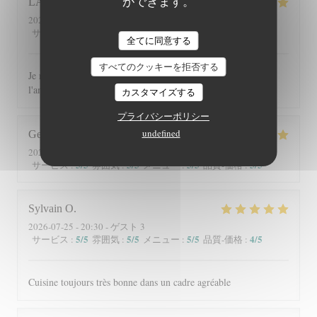
ができます。
LAURENCE
C
2026-08-04
- 12:30 - ゲスト 10
5
/5
5
/5
5
/5
5
/5
サービス
:
雰囲気
:
メニュー
:
品質-価格
:
全てに同意する
すべてのクッキーを拒否する
Je recommande ce restaurant tant pour les plats que pour
l'ambiance chaleureuse et le cadre
カスタマイズする
プライバシーポリシー
undefined
George
G
2026-07-30
- 13:00 - ゲスト 2
5
/5
5
/5
5
/5
5
/5
サービス
:
雰囲気
:
メニュー
:
品質-価格
:
Sylvain
O
2026-07-25
- 20:30 - ゲスト 3
5
/5
5
/5
5
/5
4
/5
サービス
:
雰囲気
:
メニュー
:
品質-価格
:
Cuisine toujours très bonne dans un cadre agréable