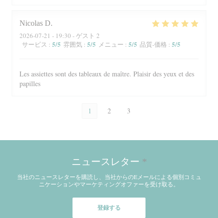
Nicolas
D
2026-07-21
- 19:30 - ゲスト 2
5
/5
5
/5
5
/5
5
/5
サービス
:
雰囲気
:
メニュー
:
品質-価格
:
Les assiettes sont des tableaux de maître. Plaisir des yeux et des
papilles
1
2
3
ニュースレター
*
当社のニュースレターを購読し、当社からのEメールによる個別コミュ
ニケーションやマーケティングオファーを受け取る。
登録する