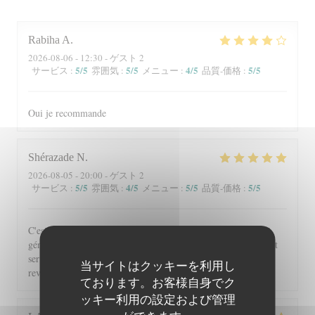
Rabiha
A
2026-08-06
- 12:30 - ゲスト 2
5
/5
5
/5
4
/5
5
/5
サービス
:
雰囲気
:
メニュー
:
品質-価格
:
Oui je recommande
Shérazade
N
2026-08-05
- 20:00 - ゲスト 2
5
/5
4
/5
5
/5
5
/5
サービス
:
雰囲気
:
メニュー
:
品質-価格
:
C'est toujours un régal de venir à Beyit Jedo les assiettes sont
généreuses et on y mange vraiment bien. Merci aux serveurs et
serveuses un accueil chaleureux. Comme d'habitude j'y
当サイトはクッキーを利用し
reviendrai 😉
ております。お客様自身でク
ッキー利用の設定および管理