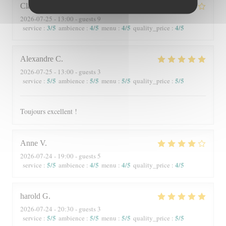
Claire
P
2026-07-25
- 13:00 - guests 9
3
/5
4
/5
4
/5
4
/5
service
:
ambience
:
menu
:
quality_price
:
Alexandre
C
2026-07-25
- 13:00 - guests 3
5
/5
5
/5
5
/5
5
/5
service
:
ambience
:
menu
:
quality_price
:
Toujours excellent !
Anne
V
2026-07-24
- 19:00 - guests 5
5
/5
4
/5
4
/5
4
/5
service
:
ambience
:
menu
:
quality_price
:
harold
G
2026-07-24
- 20:30 - guests 3
5
/5
5
/5
5
/5
5
/5
service
:
ambience
:
menu
:
quality_price
: