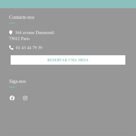
Contacte-nos
164 avenue Daumesnil
((abre numa nova janela))
75012 Paris
01 43 44 79 39
RESERVAR UMA MESA
Siga-nos
Facebook ((abre numa nova janela))
Instagram ((abre numa nova janela))