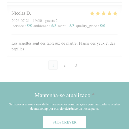
Nicolas
D
2026-07-21
- 19:30 - guests 2
5
/5
5
/5
5
/5
5
/5
service
:
ambience
:
menu
:
quality_price
:
Les assiettes sont des tableaux de maître. Plaisir des yeux et des
papilles
1
2
3
Mantenha-se atualizado
*
Subscrever a nossa newsletter para receber comunicações personalizadas e ofertas
de marketing por correio eletrónico da nossa parte.
SUBSCREVER