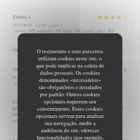
Rabiha
A
2026-08-06
- 12:30 - guests 2
5
/5
5
/5
4
/5
5
/5
service
:
ambience
:
menu
:
quality_price
:
Oui je recommande
O restaurante e seus parceiros
utilizam cookies neste site, o
que pode implicar na coleta de
Shérazade
N
dados pessoais. Os cookies
2026-08-05
- 20:00 - guests 2
denominados «necessários»
5
/5
4
/5
5
/5
5
/5
service
:
ambience
:
menu
:
quality_price
:
são obrigatórios e instalados
por padrão. Outros cookies
opcionais requerem seu
C'est toujours un régal de venir à Beyit Jedo les assiettes sont
consentimento. Esses cookies
généreuses et on y mange vraiment bien. Merci aux serveurs et
serveuses un accueil chaleureux. Comme d'habitude j'y
opcionais servem para analisar
reviendrai 😉
sua navegação, medir a
audiência do site, oferecer
funcionalidades (por exemplo,