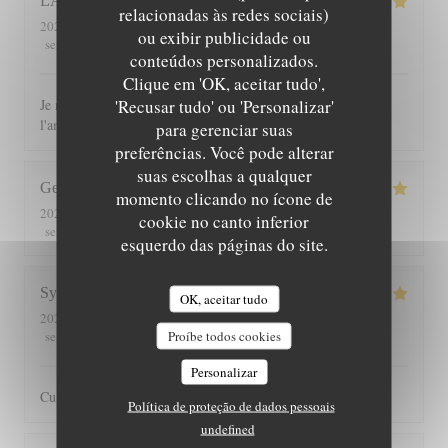
LAURENCE
C
relacionadas às redes sociais)
2026-08-04
- 12:30 - guests 10
ou exibir publicidade ou
5
/5
5
/5
5
/5
5
/5
service
:
ambience
:
menu
:
quality_price
:
conteúdos personalizados.
Clique em 'OK, aceitar tudo',
'Recusar tudo' ou 'Personalizar'
Je recommande ce restaurant tant pour les plats que pour
l'ambiance chaleureuse et le cadre
para gerenciar suas
preferências. Você pode alterar
suas escolhas a qualquer
George
G
momento clicando no ícone de
2026-07-30
- 13:00 - guests 2
cookie no canto inferior
5
/5
5
/5
5
/5
5
/5
service
:
ambience
:
menu
:
quality_price
:
esquerdo das páginas do site.
Sylvain
O
OK, aceitar tudo
2026-07-25
- 20:30 - guests 3
5
/5
5
/5
5
/5
4
/5
Proíbe todos cookies
service
:
ambience
:
menu
:
quality_price
:
Personalizar
Cuisine toujours très bonne dans un cadre agréable
Política de proteção de dados pessoais
undefined