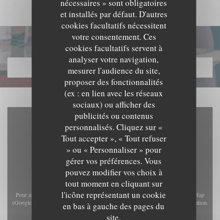
nécessaires » sont obligatoires
et installés par défaut. D'autres
cookies facultatifs nécessitent
votre consentement. Ces
Découvrir notre carte
cookies facultatifs servent à
analyser votre navigation,
DÉCOUVRIR NOTRE CARTE
mesurer l'audience du site,
proposer des fonctionnalités
(ex : en lien avec les réseaux
sociaux) ou afficher des
publicités ou contenus
personnalisés. Cliquez sur «
Tout accepter », « Tout refuser
» ou « Personnaliser » pour
gérer vos préférences. Vous
pouvez modifier vos choix à
tout moment en cliquant sur
l'icône représentant un cookie
Pour afficher la carte interactive Waze, vous devez accepter les cookies Waze Map
(Google). Ces cookies peuvent collecter des données de navigation et de localisation.
en bas à gauche des pages du
Autoriser
site.