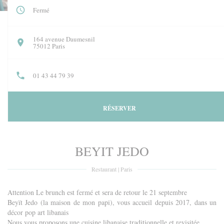
Fermé
164 avenue Daumesnil
((ouvre une nouvelle fenêtre))
75012 Paris
01 43 44 79 39
RÉSERVER
BEYIT JEDO
Restaurant
|
Paris
Attention Le brunch est fermé et sera de retour le 21 septembre
Beyït Jedo (la maison de mon papi), vous accueil depuis 2017, dans un
décor pop art libanais
Nous vous proposons une cuisine libanaise traditionnelle et revisitée.