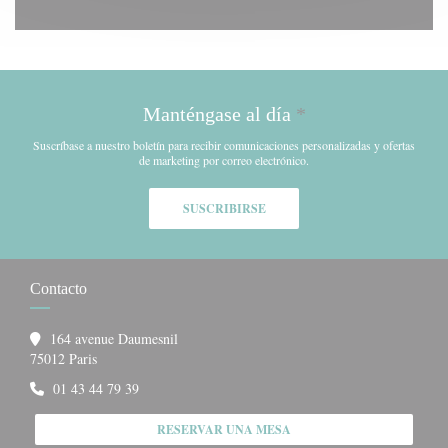
Manténgase al día
*
Suscríbase a nuestro boletín para recibir comunicaciones personalizadas y ofertas
de marketing por correo electrónico.
SUSCRIBIRSE
Contacto
164 avenue Daumesnil
((abre en una nueva ventana))
75012 Paris
01 43 44 79 39
RESERVAR UNA MESA