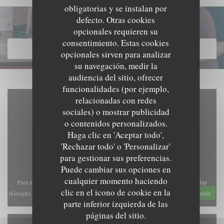
obligatorias y se instalan por
defecto. Otras cookies
Descubrir nuestra carta
opcionales requieren su
consentimiento. Estas cookies
DESCUBRIR NUESTRA CARTA
opcionales sirven para analizar
su navegación, medir la
audiencia del sitio, ofrecer
funcionalidades (por ejemplo,
relacionadas con redes
sociales) o mostrar publicidad
o contenidos personalizados.
Haga clic en 'Aceptar todo',
'Rechazar todo' o 'Personalizar'
para gestionar sus preferencias.
Puede cambiar sus opciones en
cualquier momento haciendo
Para mostrar el mapa interactivo de Waze, debe aceptar las cookies de Waze Map
clic en el icono de cookie en la
(Google). Estas cookies pueden recopilar datos de navegación y ubicación.
Permitir
parte inferior izquierda de las
páginas del sitio.