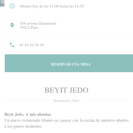
Abierto hoy de las 11:00 hasta las 14:30
164 avenue Daumesnil
((abre en una nueva ventana))
75012 Paris
01 43 44 79 39
RESERVAR UNA MESA
BEYIT JEDO
Restaurante
|
Paris
Beyit Jedo, A mis abuelos.
Un nuevo restaurante libanés en casarse con la cocina de nuestros abuelos
a los gustos modernos.