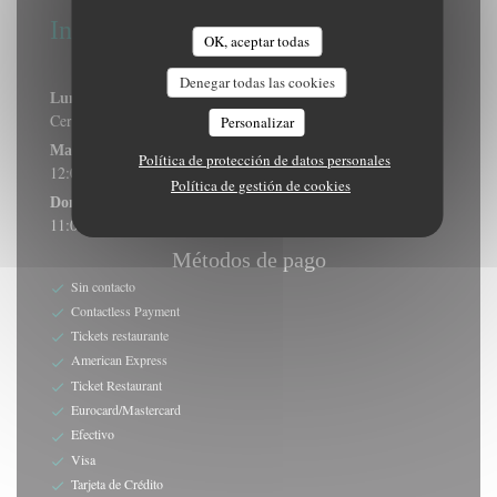
Información general
OK, aceptar todas
Horario de apertura
Denegar todas las cookies
Lunes
Cerrado
Personalizar
Mar
-
Sab
Política de protección de datos personales
12:00 - 14:30
18:30 - 22:30
•
Política de gestión de cookies
Domingo
11:00 - 14:30
Métodos de pago
Sin contacto
Contactless Payment
Tickets restaurante
American Express
Ticket Restaurant
Eurocard/Mastercard
Efectivo
Visa
Tarjeta de Crédito