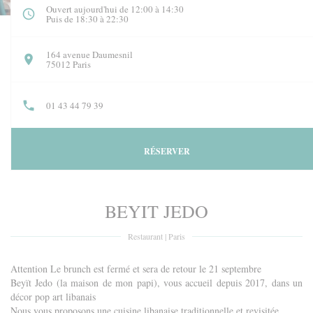
Ouvert aujourd'hui de 12:00 à 14:30
Puis de 18:30 à 22:30
164 avenue Daumesnil
((ouvre une nouvelle fenêtre))
75012 Paris
01 43 44 79 39
RÉSERVER
BEYIT JEDO
Restaurant
|
Paris
Attention Le brunch est fermé et sera de retour le 21 septembre
Beyït Jedo (la maison de mon papi), vous accueil depuis 2017, dans un
décor pop art libanais
Nous vous proposons une cuisine libanaise traditionnelle et revisitée.