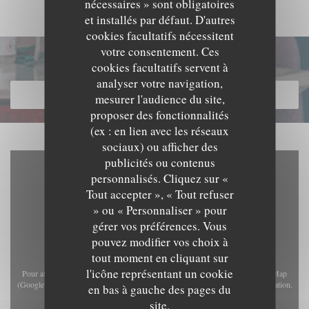
nécessaires » sont obligatoires
et installés par défaut. D'autres
cookies facultatifs nécessitent
votre consentement. Ces
Découvrir notre carte
cookies facultatifs servent à
analyser votre navigation,
DÉCOUVRIR NOTRE CARTE
mesurer l'audience du site,
proposer des fonctionnalités
(ex : en lien avec les réseaux
sociaux) ou afficher des
publicités ou contenus
personnalisés. Cliquez sur «
Tout accepter », « Tout refuser
» ou « Personnaliser » pour
gérer vos préférences. Vous
pouvez modifier vos choix à
tout moment en cliquant sur
l'icône représentant un cookie
Pour afficher la carte interactive Waze, vous devez accepter les cookies Waze Map
(Google). Ces cookies peuvent collecter des données de navigation et de localisation.
en bas à gauche des pages du
Autoriser
site.