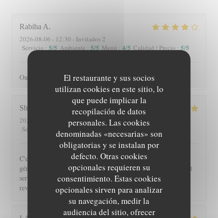
Rabiha
A
2026-08-06
- 12:30 - Invitados 2
5
/5
5
/5
4
/5
5
/5
Servicio
:
Ambiente
:
Menú
:
Calidad / Precio
:
El restaurante y sus socios
Oui je recommande
utilizan cookies en este sitio, lo
que puede implicar la
Shérazade
N
recopilación de datos
2026-08-05
- 20:00 - Invitados 2
personales. Las cookies
5
/5
4
/5
5
/5
5
/5
Servicio
:
Ambiente
:
Menú
:
Calidad / Precio
:
denominadas «necesarias» son
obligatorias y se instalan por
defecto. Otras cookies
C'est toujours un régal de venir à Beyit Jedo les assiettes sont
opcionales requieren su
généreuses et on y mange vraiment bien. Merci aux serveurs et
consentimiento. Estas cookies
serveuses un accueil chaleureux. Comme d'habitude j'y
reviendrai 😉
opcionales sirven para analizar
su navegación, medir la
audiencia del sitio, ofrecer