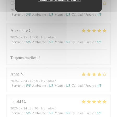
Claire
P
2026-07-25
- 13:00 - Invitados 9
3
/5
4
/5
4
/5
4
/5
Servicio
:
Ambiente
:
Menú
:
Calidad / Precio
:
Alexandre
C
2026-07-25
- 13:00 - Invitados 3
5
/5
5
/5
5
/5
5
/5
Servicio
:
Ambiente
:
Menú
:
Calidad / Precio
:
Toujours excellent !
Anne
V
2026-07-24
- 19:00 - Invitados 5
5
/5
4
/5
4
/5
4
/5
Servicio
:
Ambiente
:
Menú
:
Calidad / Precio
:
harold
G
2026-07-24
- 20:30 - Invitados 3
5
/5
5
/5
5
/5
5
/5
Servicio
:
Ambiente
:
Menú
:
Calidad / Precio
: