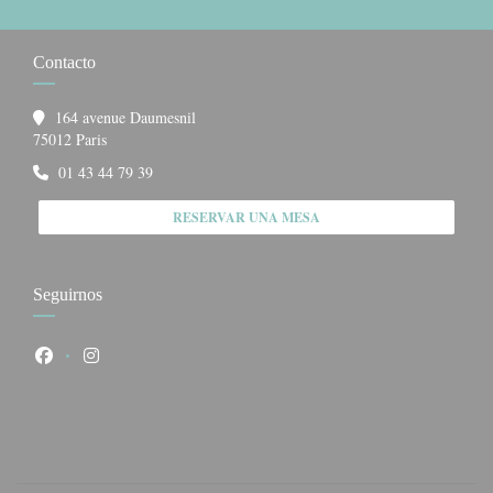
Contacto
164 avenue Daumesnil
((abre en una nueva ventana))
75012 Paris
01 43 44 79 39
RESERVAR UNA MESA
Seguirnos
Facebook ((abre en una nueva ventana))
Instagram ((abre en una nueva ventana))