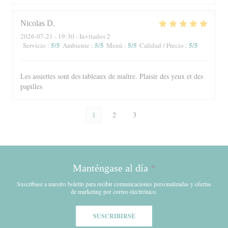
Nicolas
D
2026-07-21
- 19:30 - Invitados 2
5
/5
5
/5
5
/5
5
/5
Servicio
:
Ambiente
:
Menú
:
Calidad / Precio
:
Les assiettes sont des tableaux de maître. Plaisir des yeux et des
papilles
1
2
3
Manténgase al día
*
Suscríbase a nuestro boletín para recibir comunicaciones personalizadas y ofertas
de marketing por correo electrónico.
SUSCRIBIRSE