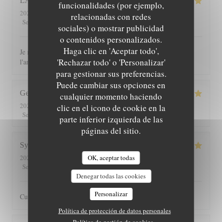
LAURENCE
C
funcionalidades (por ejemplo,
2026-08-04
- 12:30 - Invitados 10
relacionadas con redes
5
/5
5
/5
5
/5
5
/5
Servicio
:
Ambiente
:
Menú
:
Calidad / Precio
:
sociales) o mostrar publicidad
o contenidos personalizados.
Haga clic en 'Aceptar todo',
Je recommande ce restaurant tant pour les plats que pour
'Rechazar todo' o 'Personalizar'
l'ambiance chaleureuse et le cadre
para gestionar sus preferencias.
Puede cambiar sus opciones en
George
G
cualquier momento haciendo
2026-07-30
- 13:00 - Invitados 2
clic en el icono de cookie en la
5
/5
5
/5
5
/5
5
/5
Servicio
:
Ambiente
:
Menú
:
Calidad / Precio
:
parte inferior izquierda de las
páginas del sitio.
Sylvain
O
OK, aceptar todas
2026-07-25
- 20:30 - Invitados 3
5
/5
5
/5
5
/5
4
/5
Servicio
:
Ambiente
:
Menú
:
Calidad / Precio
:
Denegar todas las cookies
Personalizar
Cuisine toujours très bonne dans un cadre agréable
Política de protección de datos personales
Política de gestión de cookies