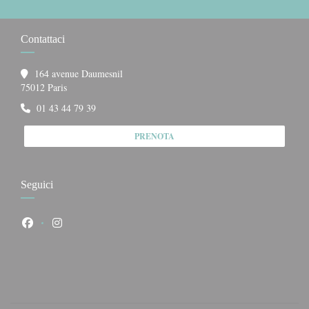
Contattaci
164 avenue Daumesnil
((apre una nuova finestra))
75012 Paris
01 43 44 79 39
PRENOTA
Seguici
Facebook ((apre una nuova finestra))
Instagram ((apre una nuova finestra))