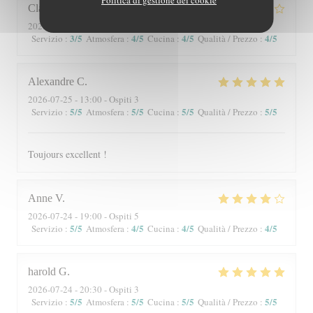
Claire
P
2026-07-25
- 13:00 - Ospiti 9
3
/5
4
/5
4
/5
4
/5
Servizio
:
Atmosfera
:
Cucina
:
Qualità / Prezzo
:
Alexandre
C
2026-07-25
- 13:00 - Ospiti 3
5
/5
5
/5
5
/5
5
/5
Servizio
:
Atmosfera
:
Cucina
:
Qualità / Prezzo
:
Toujours excellent !
Anne
V
2026-07-24
- 19:00 - Ospiti 5
5
/5
4
/5
4
/5
4
/5
Servizio
:
Atmosfera
:
Cucina
:
Qualità / Prezzo
:
harold
G
2026-07-24
- 20:30 - Ospiti 3
5
/5
5
/5
5
/5
5
/5
Servizio
:
Atmosfera
:
Cucina
:
Qualità / Prezzo
: