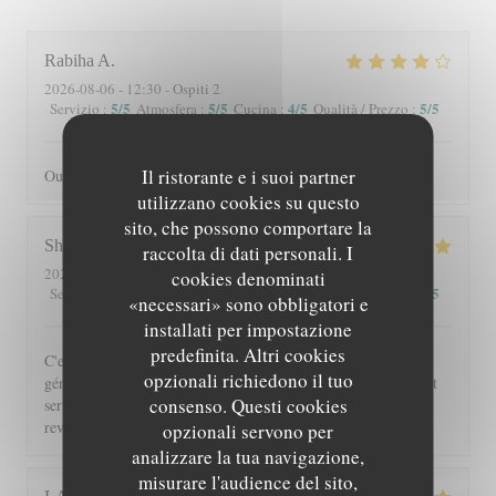
Rabiha
A
2026-08-06
- 12:30 - Ospiti 2
5
/5
5
/5
4
/5
5
/5
Servizio
:
Atmosfera
:
Cucina
:
Qualità / Prezzo
:
Il ristorante e i suoi partner
Oui je recommande
utilizzano cookies su questo
sito, che possono comportare la
Shérazade
N
raccolta di dati personali. I
2026-08-05
- 20:00 - Ospiti 2
cookies denominati
5
/5
4
/5
5
/5
5
/5
Servizio
:
Atmosfera
:
Cucina
:
Qualità / Prezzo
:
«necessari» sono obbligatori e
installati per impostazione
predefinita. Altri cookies
C'est toujours un régal de venir à Beyit Jedo les assiettes sont
opzionali richiedono il tuo
généreuses et on y mange vraiment bien. Merci aux serveurs et
consenso. Questi cookies
serveuses un accueil chaleureux. Comme d'habitude j'y
reviendrai 😉
opzionali servono per
analizzare la tua navigazione,
misurare l'audience del sito,