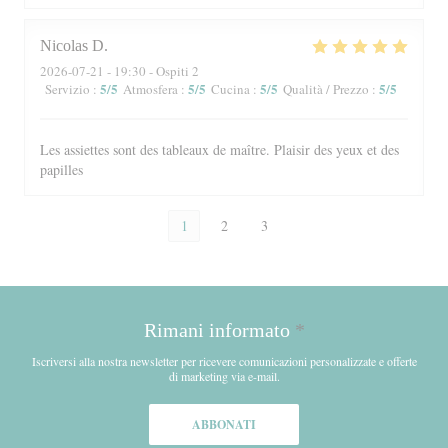
Nicolas
D
2026-07-21
- 19:30 - Ospiti 2
5
/5
5
/5
5
/5
5
/5
Servizio
:
Atmosfera
:
Cucina
:
Qualità / Prezzo
:
Les assiettes sont des tableaux de maître. Plaisir des yeux et des
papilles
1
2
3
Rimani informato
*
Iscriversi alla nostra newsletter per ricevere comunicazioni personalizzate e offerte
di marketing via e-mail.
ABBONATI