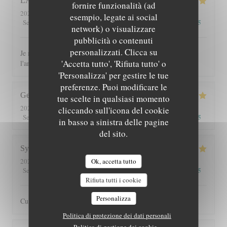
LAURENCE
C
fornire funzionalità (ad
2026-08-04
- 12:30 - Ospiti 10
esempio, legate ai social
5
/5
5
/5
5
/5
5
/5
Servizio
:
Atmosfera
:
Cucina
:
Qualità / Prezzo
:
network) o visualizzare
pubblicità o contenuti
personalizzati. Clicca su
Je recommande ce restaurant tant pour les plats que pour
'Accetta tutto', 'Rifiuta tutto' o
l'ambiance chaleureuse et le cadre
'Personalizza' per gestire le tue
preferenze. Puoi modificare le
George
G
tue scelte in qualsiasi momento
2026-07-30
- 13:00 - Ospiti 2
cliccando sull'icona del cookie
5
/5
5
/5
5
/5
5
/5
Servizio
:
Atmosfera
:
Cucina
:
Qualità / Prezzo
:
in basso a sinistra delle pagine
del sito.
Sylvain
O
Ok, accetta tutto
2026-07-25
- 20:30 - Ospiti 3
5
/5
5
/5
5
/5
4
/5
Servizio
:
Atmosfera
:
Cucina
:
Qualità / Prezzo
:
Rifiuta tutti i cookie
Personalizza
Cuisine toujours très bonne dans un cadre agréable
Politica di protezione dei dati personali
Politica di gestione dei cookie