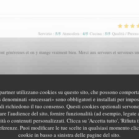
5
/5
4
/5
5
/5
Servizio
:
Atmosfera
:
Cucina
:
Qualità / Prezzo
s sont généreuses et on y mange vraiment bien. Merci aux serveurs et serveuses un
5
/5
5
/5
5
/5
Servizio
:
Atmosfera
:
Cucina
:
Qualità / Prezzo
i partner utilizzano cookies su questo sito, che possono comporta
s denominati «necessari» sono obbligatori e installati per impos
'ambiance chaleureuse et le cadre
li richiedono il tuo consenso. Questi cookies opzionali servono
re l'audience del sito, fornire funzionalità (ad esempio, legate 
tà o contenuti personalizzati. Clicca su 'Accetta tutto', 'Rifiuta t
referenze. Puoi modificare le tue scelte in qualsiasi momento cli
5
/5
5
/5
5
/5
Servizio
:
Atmosfera
:
Cucina
:
Qualità / Prezzo
cookie in basso a sinistra delle pagine del sito.