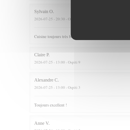
Sylvain
O
2026-07-25
- 20:30 - Ospiti 3
Cuisine toujours très bonne dans un cadre agréable
Claire
P
2026-07-25
- 13:00 - Ospiti 9
Alexandre
C
2026-07-25
- 13:00 - Ospiti 3
Toujours excellent !
Anne
V