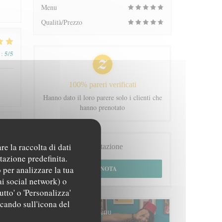
Menu
Qualità/Prezzo
5
/5
:
100% pareri verificati
Hanno dato il loro parere solo i clienti che
hanno prenotato
5
/5
:
re la raccolta di dati
Prenotazione
tazione predefinita.
 per analizzare la tua
PRENOTA
ai social network) o
utto' o 'Personalizza'
ccando sull'icona del
5
/5
:
Menu