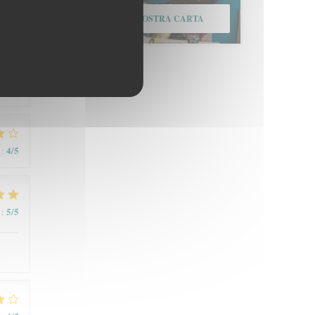
SCOPRI LA NOSTRA CARTA
4
/5
:
4
/5
:
5
/5
: