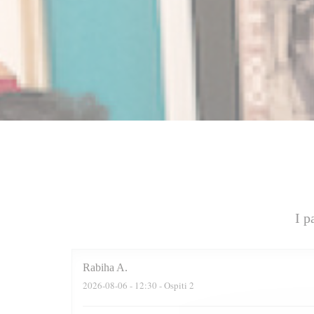
I p
Rabiha
A
2026-08-06
- 12:30 - Ospiti 2