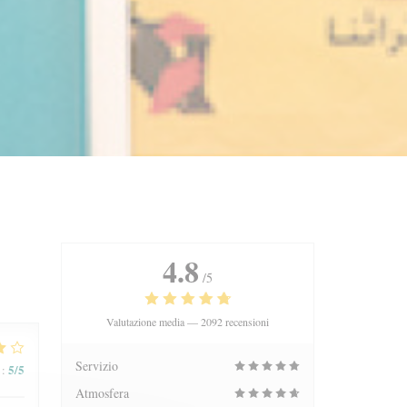
4.8
/5
Valutazione media —
2092 recensioni
Servizio
5
/5
:
Atmosfera