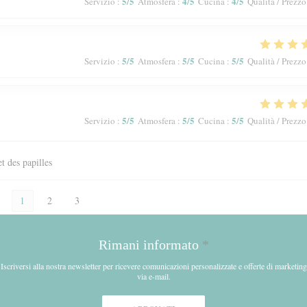
5
/5
4
/5
4
/5
Servizio
:
Atmosfera
:
Cucina
:
Qualità / Prezzo
5
/5
5
/5
5
/5
Servizio
:
Atmosfera
:
Cucina
:
Qualità / Prezzo
5
/5
5
/5
5
/5
Servizio
:
Atmosfera
:
Cucina
:
Qualità / Prezzo
et des papilles
1
2
3
Rimani informato
*
Iscriversi alla nostra newsletter per ricevere comunicazioni personalizzate e offerte di marketing
via e-mail.