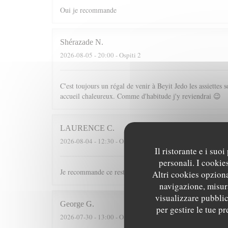
Oui je recommande
Shérazade
N
2026-08-05
- 20:00 - Ospiti 2
C'est toujours un régal de venir à Beyit Jedo les assiette
accueil chaleureux. Comme d'habitude j'y reviendrai 😉
LAURENCE
C
2026-08-04
- 12:30 - Ospiti 10
Il ristorante e i suo
personali. I cookie
Je recommande ce restaurant tant pour les plats que pour l
Altri cookies opziona
navigazione, misura
visualizzare pubblici
George
G
per gestire le tue p
2026-07-30
- 13:00 - Ospiti 2