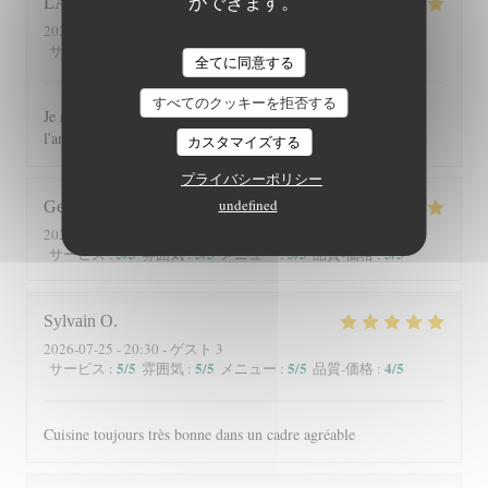
ができます。
LAURENCE
C
2026-08-04
- 12:30 - ゲスト 10
5
/5
5
/5
5
/5
5
/5
サービス
:
雰囲気
:
メニュー
:
品質-価格
:
全てに同意する
すべてのクッキーを拒否する
Je recommande ce restaurant tant pour les plats que pour
l'ambiance chaleureuse et le cadre
カスタマイズする
プライバシーポリシー
undefined
George
G
2026-07-30
- 13:00 - ゲスト 2
5
/5
5
/5
5
/5
5
/5
サービス
:
雰囲気
:
メニュー
:
品質-価格
:
Sylvain
O
2026-07-25
- 20:30 - ゲスト 3
5
/5
5
/5
5
/5
4
/5
サービス
:
雰囲気
:
メニュー
:
品質-価格
:
Cuisine toujours très bonne dans un cadre agréable