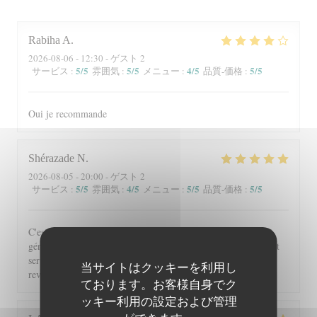
Rabiha
A
2026-08-06
- 12:30 - ゲスト 2
5
/5
5
/5
4
/5
5
/5
サービス
:
雰囲気
:
メニュー
:
品質-価格
:
Oui je recommande
Shérazade
N
2026-08-05
- 20:00 - ゲスト 2
5
/5
4
/5
5
/5
5
/5
サービス
:
雰囲気
:
メニュー
:
品質-価格
:
C'est toujours un régal de venir à Beyit Jedo les assiettes sont
généreuses et on y mange vraiment bien. Merci aux serveurs et
serveuses un accueil chaleureux. Comme d'habitude j'y
当サイトはクッキーを利用し
reviendrai 😉
ております。お客様自身でク
ッキー利用の設定および管理