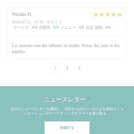
Nicolas
D
2026-07-21
- 19:30 - ゲスト 2
5
/5
5
/5
5
/5
5
/5
サービス
:
雰囲気
:
メニュー
:
品質-価格
:
Les assiettes sont des tableaux de maître. Plaisir des yeux et des
papilles
1
2
3
ニュースレター
*
当社のニュースレターを購読し、当社からのEメールによる個別コミュ
ニケーションやマーケティングオファーを受け取る。
登録する