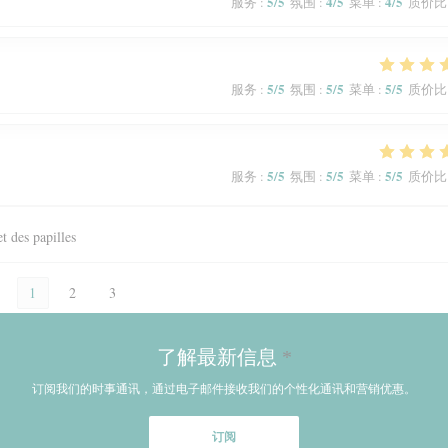
5
/5
4
/5
4
/5
服务
:
氛围
:
菜单
:
质价比
5
/5
5
/5
5
/5
服务
:
氛围
:
菜单
:
质价比
5
/5
5
/5
5
/5
服务
:
氛围
:
菜单
:
质价比
et des papilles
1
2
3
了解最新信息
*
订阅我们的时事通讯，通过电子邮件接收我们的个性化通讯和营销优惠。
订阅