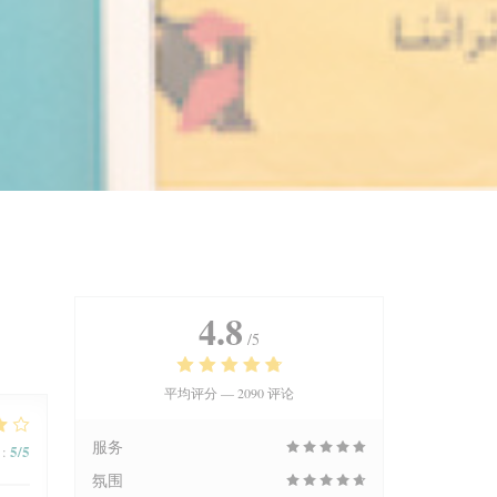
4.8
/5
平均评分 —
2090 评论
服务
5
/5
:
氛围