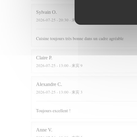
Sylvain
O
2026-07-25
- 20:30 - 来宾 3
Cuisine toujours très bonne dans un cadre agréable
Claire
P
2026-07-25
- 13:00 - 来宾 9
Alexandre
C
2026-07-25
- 13:00 - 来宾 3
Toujours excellent !
Anne
V