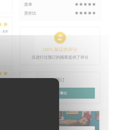
菜单
质价比
5
/5
:
100% 验证的评分
仅进行过预订的顾客提供了评分
5
/5
预订
:
预订餐位
菜单
5
/5
: