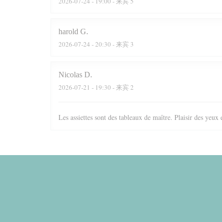
2026-07-24
- 19:00 - 来宾 5
harold
G
2026-07-24
- 20:30 - 来宾 3
Nicolas
D
2026-07-21
- 19:30 - 来宾 2
Les assiettes sont des tableaux de maître. Plaisir des yeux 