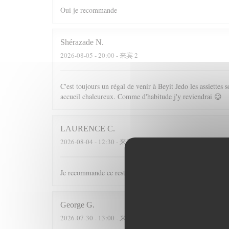
Oui je recommande
Shérazade
N
2026-08-05
- 20:00 - 来宾 2
C'est toujours un régal de venir à Beyit Jedo les assiette
accueil chaleureux. Comme d'habitude j'y reviendrai 😉
LAURENCE
C
2026-08-04
- 12:30 - 来宾 10
Je recommande ce restaurant tant pour les plats que pour l
George
G
2026-07-30
- 13:00 - 来宾 2