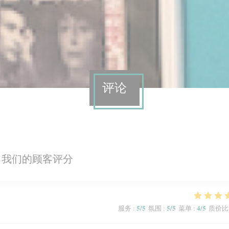
评论
我们的顾客评分
5
/5
5
/5
4
/5
服务
:
氛围
:
菜单
:
质价比