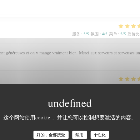
5
/5
4
/5
5
/5
服务
:
氛围
:
菜单
:
质价比
s sont généreuses et on y mange vraiment bien. Merci aux serveurs et serveuses un
5
/5
5
/5
5
/5
服务
:
氛围
:
菜单
:
质价比
'ambiance chaleureuse et le cadre
这个网站使用cookie， 并让您可以控制想要激活的内容。
5
/5
5
/5
5
/5
服务
:
氛围
:
菜单
:
质价比
好的，全部接受
禁用
个性化