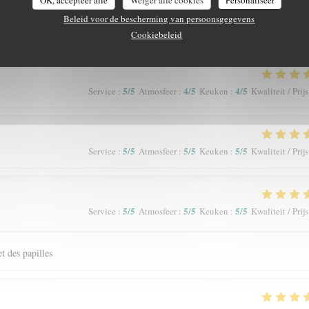
OK, accepteer alle
Weiger alle cookies
Personaliseer
Beleid voor de bescherming van persoonsgegevens
Cookiebeleid
5
/5
4
/5
4
/5
Service
:
Atmosfeer
:
Keuken
:
Kwaliteit / Prijs
5
/5
5
/5
5
/5
Service
:
Atmosfeer
:
Keuken
:
Kwaliteit / Prijs
5
/5
5
/5
5
/5
Service
:
Atmosfeer
:
Keuken
:
Kwaliteit / Prijs
et des papilles