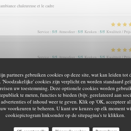
'ambiance chaleureuse et le cadre
5
/5
5
/5
5
/5
Service
:
Atmosfeer
:
Keuken
:
Kwaliteit / Prijs
5
/5
5
/5
5
/5
Service
:
Atmosfeer
:
Keuken
:
Kwaliteit / Prijs
zijn partners gebruiken cookies op deze site, wat kan leiden tot
'Noodzakelijke' cookies zijn verplicht en worden standaard ge
ereisen uw toestemming. Deze optionele cookies worden gebruik
tepubliek te meten, functies te bieden (bijv. gerelateerd aan so
3
/5
4
/5
4
/5
Service
:
Atmosfeer
:
Keuken
:
Kwaliteit / Prijs
advertenties of inhoud weer te geven. Klik op 'OK, accepteer alle
m uw voorkeuren te beheren. U kunt uw keuzes op elk moment wi
cookiepictogram linksonder op de sitepagina's te klikken.
5
/5
5
/5
5
/5
Service
:
Atmosfeer
:
Keuken
:
Kwaliteit / Prijs