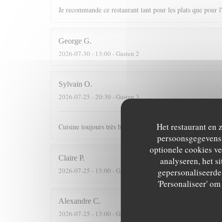
Je recommande ce restaurant tant pour les plats que pour l
George
G
2026-07-30
- 13:00 - Gasten 2
Sylvain
O
2026-07-25
- 20:30 - Gasten 3
Het restaurant en 
Cuisine toujours très bonne dans un cadre agréable
persoonsgegevens. 
optionele cookies v
Claire
P
analyseren, het si
2026-07-25
- 13:00 - Gasten 9
gepersonaliseerde 
'Personaliseer' o
Alexandre
C
2026-07-25
- 13:00 - Gasten 3