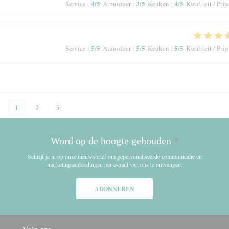
4
/5
3
/5
4
/5
Service
:
Atmosfeer
:
Keuken
:
Kwaliteit / Prijs
5
/5
5
/5
5
/5
Service
:
Atmosfeer
:
Keuken
:
Kwaliteit / Prijs
1
2
3
Word op de hoogte gehouden
*
Schrijf je in op onze nieuwsbrief om gepersonaliseerde communicatie en
marketingaanbiedingen per e-mail van ons te ontvangen.
ABONNEREN