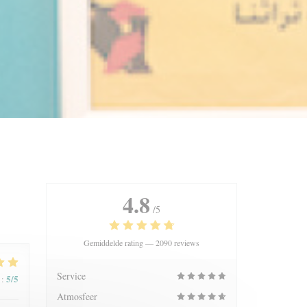
4.8
/5
Gemiddelde rating —
2090 reviews
Service
5
/5
:
Atmosfeer