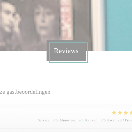
Reviews
ze gastbeoordelingen
5
/5
5
/5
5
/5
Service
:
Atmosfeer
:
Keuken
:
Kwaliteit / Prijs