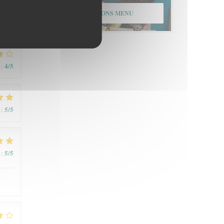
ONTDEK ONS MENU
4
/5
:
5
/5
:
5
/5
: