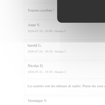
Toujours excellent !
Anne
V
2026-07-24
- 19:00 - Gasten 5
harold
G
2026-07-24
- 20:30 - Gasten 3
Nicolas
D
2026-07-21
- 19:30 - Gasten 2
Les assiettes sont des tableaux de maître. Plaisir des yeux 
Veronique
V