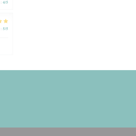
4
/5
:
5
/5
: