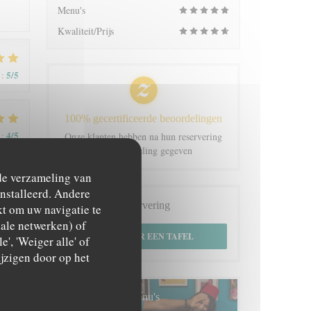
Menu's
Kwaliteit/Prijs
5
/5
:
100% gecertificeerde beoordelingen
4
/5
:
Onze klanten hebben na hun reservering
een beoordeling gegeven
 de verzameling van
ïnstalleerd. Andere
Reservering
t om uw navigatie te
ciale netwerken) of
RESERVEER EEN TAFEL
4
/5
:
', 'Weiger alle' of
jzigen door op het
Menu's
5
/5
: