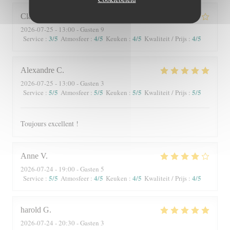
Claire
P
2026-07-25
- 13:00 - Gasten 9
3
/5
4
/5
4
/5
4
/5
Service
:
Atmosfeer
:
Keuken
:
Kwaliteit / Prijs
:
Alexandre
C
2026-07-25
- 13:00 - Gasten 3
5
/5
5
/5
5
/5
5
/5
Service
:
Atmosfeer
:
Keuken
:
Kwaliteit / Prijs
:
Toujours excellent !
Anne
V
2026-07-24
- 19:00 - Gasten 5
5
/5
4
/5
4
/5
4
/5
Service
:
Atmosfeer
:
Keuken
:
Kwaliteit / Prijs
:
harold
G
2026-07-24
- 20:30 - Gasten 3