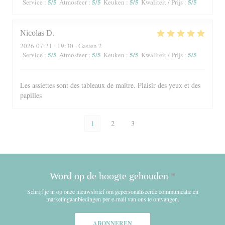
5
/5
5
/5
5
/5
5
/5
Service
:
Atmosfeer
:
Keuken
:
Kwaliteit / Prijs
:
Nicolas
D
2026-07-21
- 19:30 - Gasten 2
5
/5
5
/5
5
/5
5
/5
Service
:
Atmosfeer
:
Keuken
:
Kwaliteit / Prijs
:
Les assiettes sont des tableaux de maître. Plaisir des yeux et des
papilles
1
2
3
Word op de hoogte gehouden
*
Schrijf je in op onze nieuwsbrief om gepersonaliseerde communicatie en
marketingaanbiedingen per e-mail van ons te ontvangen.
ABONNEREN