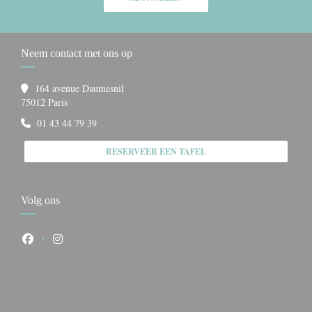
Neem contact met ons op
164 avenue Daumesnil
((opent in een nieuw venster))
75012 Paris
01 43 44 79 39
RESERVEER EEN TAFEL
Volg ons
Facebook ((opent in een nieuw venster))
Instagram ((opent in een nieuw venster))