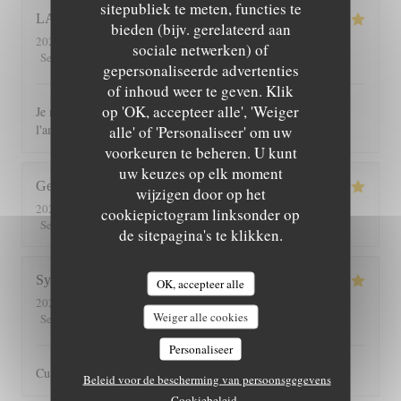
sitepubliek te meten, functies te
LAURENCE
C
bieden (bijv. gerelateerd aan
2026-08-04
- 12:30 - Gasten 10
sociale netwerken) of
5
/5
5
/5
5
/5
5
/5
Service
:
Atmosfeer
:
Keuken
:
Kwaliteit / Prijs
:
gepersonaliseerde advertenties
of inhoud weer te geven. Klik
op 'OK, accepteer alle', 'Weiger
Je recommande ce restaurant tant pour les plats que pour
l'ambiance chaleureuse et le cadre
alle' of 'Personaliseer' om uw
voorkeuren te beheren. U kunt
uw keuzes op elk moment
George
G
wijzigen door op het
2026-07-30
- 13:00 - Gasten 2
cookiepictogram linksonder op
5
/5
5
/5
5
/5
5
/5
Service
:
Atmosfeer
:
Keuken
:
Kwaliteit / Prijs
:
de sitepagina's te klikken.
Sylvain
O
OK, accepteer alle
2026-07-25
- 20:30 - Gasten 3
Weiger alle cookies
5
/5
5
/5
5
/5
4
/5
Service
:
Atmosfeer
:
Keuken
:
Kwaliteit / Prijs
:
Personaliseer
Cuisine toujours très bonne dans un cadre agréable
Beleid voor de bescherming van persoonsgegevens
Cookiebeleid