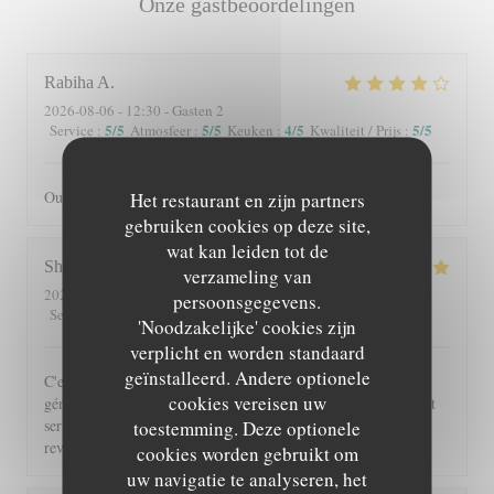
Onze gastbeoordelingen
Rabiha
A
2026-08-06
- 12:30 - Gasten 2
5
/5
5
/5
4
/5
5
/5
Service
:
Atmosfeer
:
Keuken
:
Kwaliteit / Prijs
:
Oui je recommande
Het restaurant en zijn partners
gebruiken cookies op deze site,
wat kan leiden tot de
Shérazade
N
verzameling van
2026-08-05
- 20:00 - Gasten 2
persoonsgegevens.
5
/5
4
/5
5
/5
5
/5
Service
:
Atmosfeer
:
Keuken
:
Kwaliteit / Prijs
:
'Noodzakelijke' cookies zijn
verplicht en worden standaard
geïnstalleerd. Andere optionele
C'est toujours un régal de venir à Beyit Jedo les assiettes sont
cookies vereisen uw
généreuses et on y mange vraiment bien. Merci aux serveurs et
serveuses un accueil chaleureux. Comme d'habitude j'y
toestemming. Deze optionele
reviendrai 😉
cookies worden gebruikt om
uw navigatie te analyseren, het