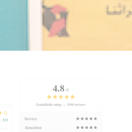
4.8
/5
Gemiddelde rating —
2090 reviews
Service
5
/5
:
Atmosfeer