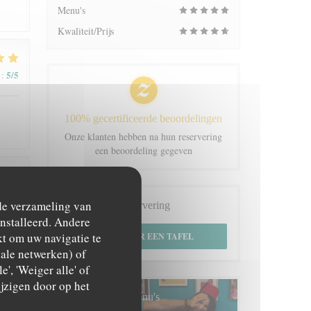
Menu's
Kwaliteit/Prijs
5
/5
:
100% gecertificeerde beoordelingen
Onze klanten hebben na hun reservering
een beoordeling gegeven
5
/5
:
 de verzameling van
Reservering
ïnstalleerd. Andere
t om uw navigatie te
RESERVEER EEN TAFEL
ciale netwerken) of
', 'Weiger alle' of
jzigen door op het
5
/5
:
Menu's