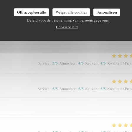
OK, accepteer alle
Weiger alle cookies
Personaliseer
5
/5
5
/5
5
/5
Service
:
Atmosfeer
:
Keuken
:
Kwaliteit / Prijs
Beleid voor de bescherming van persoonsgegevens
Cookiebeleid
3
/5
4
/5
4
/5
Service
:
Atmosfeer
:
Keuken
:
Kwaliteit / Prijs
5
/5
5
/5
5
/5
Service
:
Atmosfeer
:
Keuken
:
Kwaliteit / Prijs