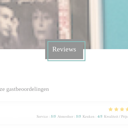
Reviews
ze gastbeoordelingen
5
/5
5
/5
4
/5
Service
:
Atmosfeer
:
Keuken
:
Kwaliteit / Prijs