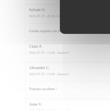
Sylvain
O
2026-07-25
- 20:30 - Gasten 3
Cuisine toujours très bonne dans un cadre agréable
Claire
P
2026-07-25
- 13:00 - Gasten 9
Alexandre
C
2026-07-25
- 13:00 - Gasten 3
Toujours excellent !
Anne
V