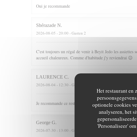
Oui je recommande
Shérazade
N
2026-08-05
- 20:00 - Gasten 2
C'est toujours un régal de venir à Beyit Jedo les assiette
accueil chaleureux. Comme d'habitude j'y reviendrai 😉
LAURENCE
C
2026-08-04
- 12:30 - Gasten 10
Het restaurant en 
persoonsgegevens. 
Je recommande ce restaurant tant pour les plats que pour l
optionele cookies v
analyseren, het si
gepersonaliseerde 
George
G
'Personaliseer' o
2026-07-30
- 13:00 - Gasten 2