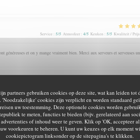
5
/5
4
/5
5
/5
Service
:
Atmosfeer
:
Keuken
:
Kwaliteit / Prijs
s sont généreuses et on y mange vraiment bien. Merci aux serveurs et serveuses un
5
/5
5
/5
5
/5
Service
:
Atmosfeer
:
Keuken
:
Kwaliteit / Prijs
zijn partners gebruiken cookies op deze site, wat kan leiden tot
'Noodzakelijke' cookies zijn verplicht en worden standaard ge
'ambiance chaleureuse et le cadre
ereisen uw toestemming. Deze optionele cookies worden gebruik
tepubliek te meten, functies te bieden (bijv. gerelateerd aan so
advertenties of inhoud weer te geven. Klik op 'OK, accepteer alle
m uw voorkeuren te beheren. U kunt uw keuzes op elk moment wi
5
/5
5
/5
5
/5
Service
:
Atmosfeer
:
Keuken
:
Kwaliteit / Prijs
cookiepictogram linksonder op de sitepagina's te klikken.