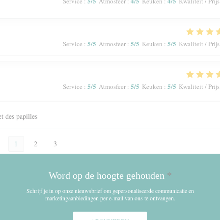
5
/5
4
/5
4
/5
Service
:
Atmosfeer
:
Keuken
:
Kwaliteit / Prijs
5
/5
5
/5
5
/5
Service
:
Atmosfeer
:
Keuken
:
Kwaliteit / Prijs
5
/5
5
/5
5
/5
Service
:
Atmosfeer
:
Keuken
:
Kwaliteit / Prijs
et des papilles
1
2
3
Word op de hoogte gehouden
*
Schrijf je in op onze nieuwsbrief om gepersonaliseerde communicatie en
marketingaanbiedingen per e-mail van ons te ontvangen.