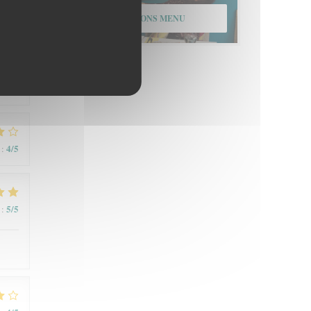
ONTDEK ONS MENU
4
/5
:
4
/5
:
5
/5
: