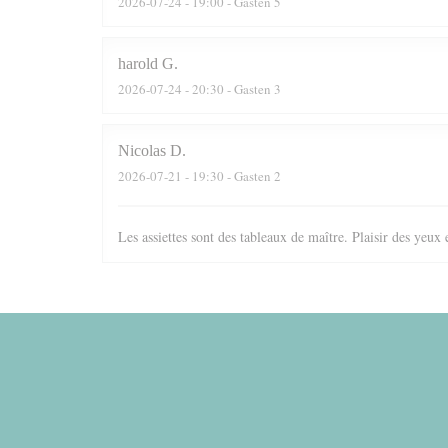
2026-07-24
- 19:00 - Gasten 5
harold
G
2026-07-24
- 20:30 - Gasten 3
Nicolas
D
2026-07-21
- 19:30 - Gasten 2
Les assiettes sont des tableaux de maître. Plaisir des yeux 