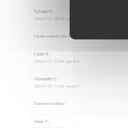
Sylvain
O
2026-07-25
- 20:30 - guests 3
Cuisine toujours très bonne dans un cadre agréable
Claire
P
2026-07-25
- 13:00 - guests 9
Alexandre
C
2026-07-25
- 13:00 - guests 3
Toujours excellent !
Anne
V