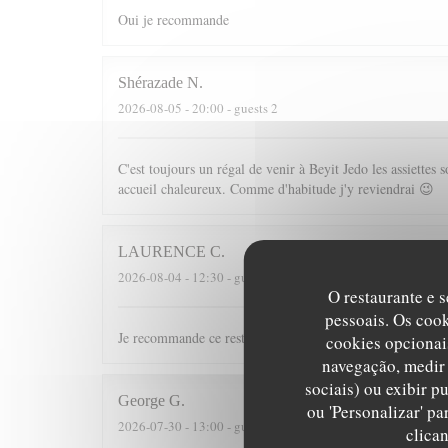
Oui je recommande
Shérazade
N
2026-08-05
- 20:00 - guests 2
C'est toujours un régal de venir à Beyit Jedo les assiette
accueil chaleureux. Comme d'habitude j'y reviendrai 😉
LAURENCE
C
2026-08-04
- 12:30 - guests 10
O restaurante e s
pessoais. Os coo
Je recommande ce restaurant tant pour les plats que pour l
cookies opcionai
navegação, medir 
sociais) ou exibir p
George
G
ou 'Personalizar' p
2026-07-30
- 13:00 - guests 2
clica