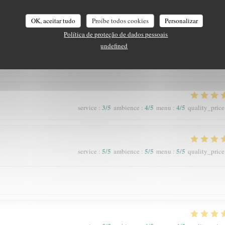
OK, aceitar tudo
Proíbe todos cookies
Personalizar
5
/5
5
/5
5
/5
service
:
ambience
:
menu
:
quality_price
Política de proteção de dados pessoais
undefined
3
/5
4
/5
4
/5
service
:
ambience
:
menu
:
quality_price
5
/5
5
/5
5
/5
service
:
ambience
:
menu
:
quality_price