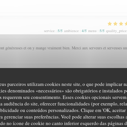
5
/5
4
/5
5
/5
service
:
ambience
:
menu
:
quality_price
s sont généreuses et on y mange vraiment bien. Merci aux serveurs et serveuses un
5
/5
5
/5
5
/5
service
:
ambience
:
menu
:
quality_price
eus parceiros utilizam cookies neste site, o que pode implicar 
kies denominados «necessários» são obrigatórios e instalados p
'ambiance chaleureuse et le cadre
s requerem seu consentimento. Esses cookies opcionais servem 
a audiência do site, oferecer funcionalidades (por exemplo, rel
ublicidade ou conteúdos personalizados. Clique em 'OK, aceitar 
ara gerenciar suas preferências. Você pode alterar suas escolha
5
/5
5
/5
5
/5
service
:
ambience
:
menu
:
quality_price
ndo no ícone de cookie no canto inferior esquerdo das páginas do