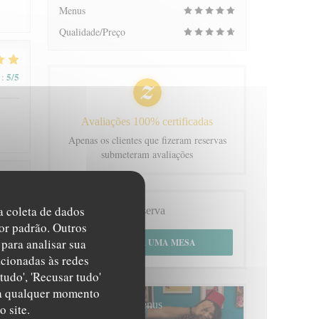
Menus
Qualidade/Preço
5
/5
:
Avaliações 100% certificadas
Apenas os clientes que fizeram reservas
submeteram avaliações
5
/5
:
na coleta de dados
Reserva
or padrão. Outros
para analisar sua
RESERVAR UMA MESA
acionadas às redes
tudo', 'Recusar tudo'
s a qualquer momento
5
/5
:
Menus
 site.