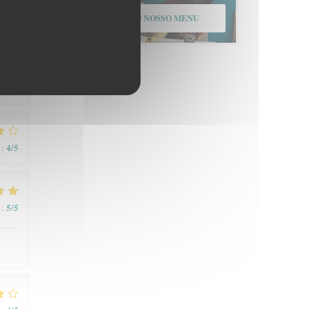
DESCUBRA O NOSSO MENU
4
/5
:
4
/5
:
5
/5
: