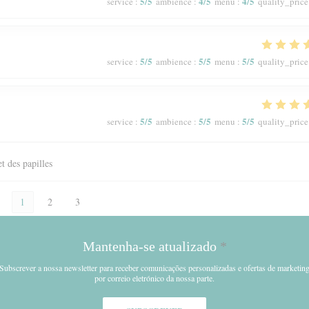
5
/5
4
/5
4
/5
service
:
ambience
:
menu
:
quality_price
5
/5
5
/5
5
/5
service
:
ambience
:
menu
:
quality_price
5
/5
5
/5
5
/5
service
:
ambience
:
menu
:
quality_price
et des papilles
1
2
3
Mantenha-se atualizado
*
Subscrever a nossa newsletter para receber comunicações personalizadas e ofertas de marketin
por correio eletrónico da nossa parte.