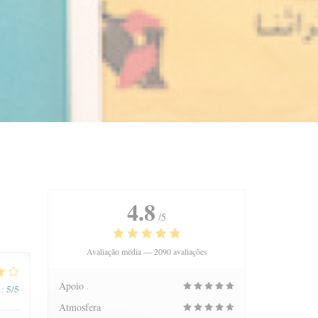
4.8
/5
Avaliação média —
2090 avaliações
Apoio
5
/5
:
Atmosfera