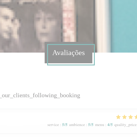
Avaliações
_our_clients_following_booking
5
/5
5
/5
4
/5
service
:
ambience
:
menu
:
quality_price