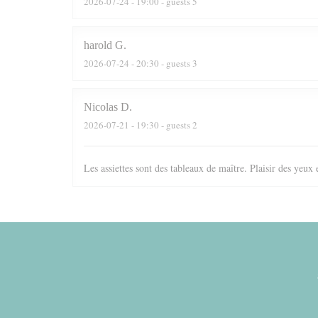
2026-07-24
- 19:00 - guests 5
harold
G
2026-07-24
- 20:30 - guests 3
Nicolas
D
2026-07-21
- 19:30 - guests 2
Les assiettes sont des tableaux de maître. Plaisir des yeux 