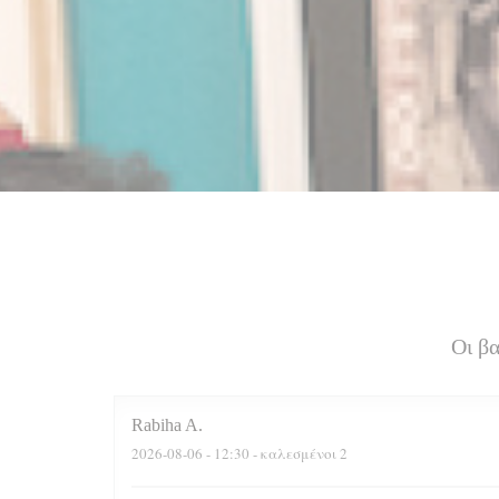
Οι β
Rabiha
A
2026-08-06
- 12:30 - καλεσμένοι 2