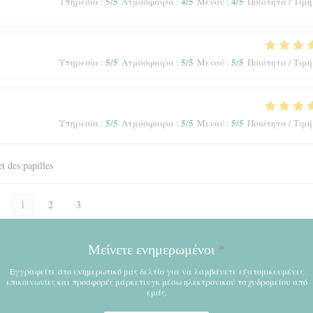
5
/5
4
/5
4
/5
Υπηρεσία
:
Ατμόσφαιρα
:
Μενού
:
Ποιότητα / Τιμή
5
/5
5
/5
5
/5
Υπηρεσία
:
Ατμόσφαιρα
:
Μενού
:
Ποιότητα / Τιμή
5
/5
5
/5
5
/5
Υπηρεσία
:
Ατμόσφαιρα
:
Μενού
:
Ποιότητα / Τιμή
et des papilles
1
2
3
Μείνετε ενημερωμένοι
*
Εγγραφείτε στο ενημερωτικό μας δελτίο για να λαμβάνετε εξατομικευμένες
επικοινωνίες και προσφορές μάρκετινγκ μέσω ηλεκτρονικού ταχυδρομείου από
εμάς.