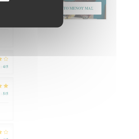
ΑΝΑΚΑΛΎΨΤΕ ΤΟ ΜΕΝΟΎ ΜΑΣ
4
/5
:
4
/5
:
5
/5
: