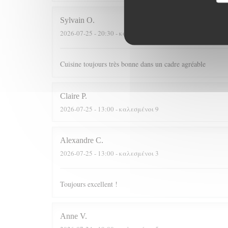
Sylvain
O
2026-07-25
- 20:30 - καλεσμένοι 3
Cuisine toujours très bonne dans un cadre agréable
Claire
P
2026-07-25
- 13:00 - καλεσμένοι 9
Alexandre
C
2026-07-25
- 13:00 - καλεσμένοι 3
Toujours excellent !
Anne
V