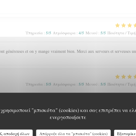
5
/5
4
/5
5
/5
Υπηρεσία
:
Ατμόσφαιρα
:
Μενού
:
Ποιότητα / Τιμή
s sont généreuses et on y mange vraiment bien. Merci aux serveurs et serveuses un
5
/5
5
/5
5
/5
Υπηρεσία
:
Ατμόσφαιρα
:
Μενού
:
Ποιότητα / Τιμή
'ambiance chaleureuse et le cadre
χρησιμοποιεί "μπισκότα" (cookies) και σας επιτρέπει να ελ
ενεργοποιήσετε
5
/5
5
/5
5
/5
Υπηρεσία
:
Ατμόσφαιρα
:
Μενού
:
Ποιότητα / Τιμή
K, αποδοχή όλων
Απόρριψε όλα τα "μπισκότα" (cookies)
Εξατομίκε