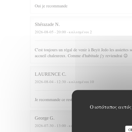
Oui je recommande
Shérazade
N
2026-08-05
- 20:00 - καλεσμένοι 2
C'est toujours un régal de venir à Beyit Jedo les assiette
accueil chaleureux. Comme d'habitude j'y reviendrai 😉
LAURENCE
C
2026-08-04
- 12:30 - καλεσμένοι 10
Je recommande ce restaurant tant pour les plats que pour l
Ο ιστότοπος αυτός 
George
G
2026-07-30
- 13:00 - καλεσμένοι 2
O