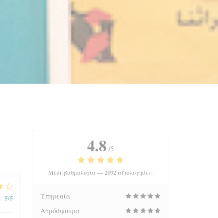
4.8
/5
Μέση βαθμολογία —
2092 αξιολογήσεις
Υπηρεσία
5
/5
:
Ατμόσφαιρα