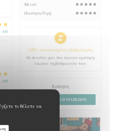
Μενού
Ποιότητα/Τιμή
5
/5
:
100% πιστοποιημένες βαθμολογίες
Οι πελάτες μας που έκαναν κράτηση
έδωσαν τη βαθμολογία τους
5
/5
:
Κράτηση
ΚΆΝΤΕ ΚΡΆΤΗΣΗ ΤΡΑΠΕΖΙΟΎ
έγξετε τι θέλετε να
5
/5
:
Μενού
υση