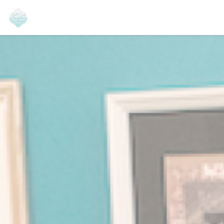
Πίνακας διαχείρισης "Μπισκότων" (Cookies)