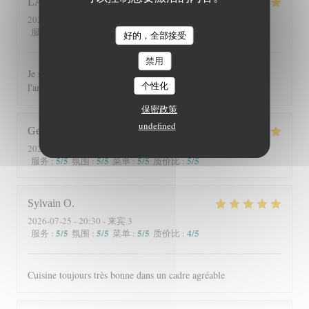
LAURENCE
C
2026-08-04
- 12:30 - 来宾 10
5
/5
5
/5
5
/5
5
/5
服务
:
氛围
:
菜单
:
质价比
:
好的，全部接受
禁用
Je recommande ce restaurant tant pour les plats que pour
个性化
l'ambiance chaleureuse et le cadre
保密政策
undefined
George
G
2026-07-30
- 13:00 - 来宾 2
5
/5
5
/5
5
/5
5
/5
服务
:
氛围
:
菜单
:
质价比
:
Sylvain
O
2026-07-25
- 20:30 - 来宾 3
5
/5
5
/5
5
/5
4
/5
服务
:
氛围
:
菜单
:
质价比
:
Cuisine toujours très bonne dans un cadre agréable