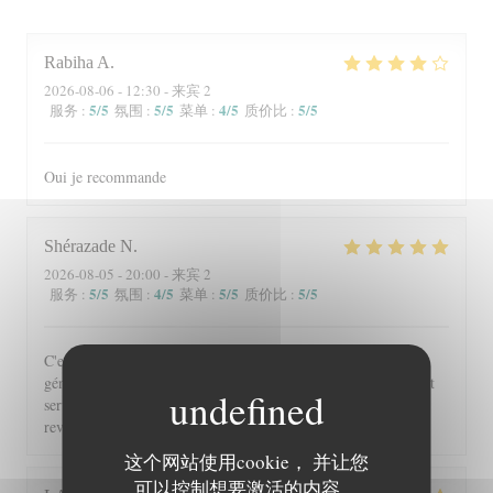
Rabiha
A
2026-08-06
- 12:30 - 来宾 2
5
/5
5
/5
4
/5
5
/5
服务
:
氛围
:
菜单
:
质价比
:
Oui je recommande
Shérazade
N
2026-08-05
- 20:00 - 来宾 2
5
/5
4
/5
5
/5
5
/5
服务
:
氛围
:
菜单
:
质价比
:
C'est toujours un régal de venir à Beyit Jedo les assiettes sont
généreuses et on y mange vraiment bien. Merci aux serveurs et
serveuses un accueil chaleureux. Comme d'habitude j'y
reviendrai 😉
这个网站使用cookie， 并让您
可以控制想要激活的内容。