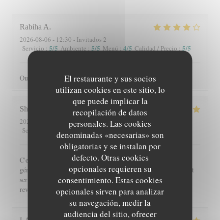
Rabiha
A
2026-08-06
- 12:30 - Invitados 2
5
/5
5
/5
4
/5
5
/5
Servicio
:
Ambiente
:
Menú
:
Calidad / Precio
:
El restaurante y sus socios
Oui je recommande
utilizan cookies en este sitio, lo
que puede implicar la
Shérazade
N
recopilación de datos
2026-08-05
- 20:00 - Invitados 2
personales. Las cookies
5
/5
4
/5
5
/5
5
/5
Servicio
:
Ambiente
:
Menú
:
Calidad / Precio
:
denominadas «necesarias» son
obligatorias y se instalan por
defecto. Otras cookies
C'est toujours un régal de venir à Beyit Jedo les assiettes sont
opcionales requieren su
généreuses et on y mange vraiment bien. Merci aux serveurs et
consentimiento. Estas cookies
serveuses un accueil chaleureux. Comme d'habitude j'y
reviendrai 😉
opcionales sirven para analizar
su navegación, medir la
audiencia del sitio, ofrecer