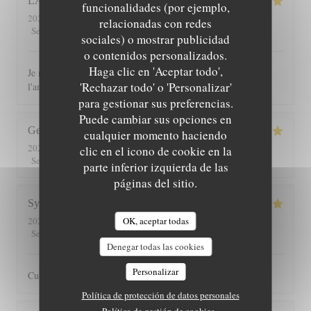
LAURENCE
C
funcionalidades (por ejemplo,
2026-08-04
- 12:30 - Invitados 10
relacionadas con redes
5
/5
5
/5
5
/5
5
/5
Servicio
:
Ambiente
:
Menú
:
Calidad / Precio
:
sociales) o mostrar publicidad
o contenidos personalizados.
Haga clic en 'Aceptar todo',
Je recommande ce restaurant tant pour les plats que pour
'Rechazar todo' o 'Personalizar'
l'ambiance chaleureuse et le cadre
para gestionar sus preferencias.
Puede cambiar sus opciones en
George
G
cualquier momento haciendo
2026-07-30
- 13:00 - Invitados 2
clic en el icono de cookie en la
5
/5
5
/5
5
/5
5
/5
Servicio
:
Ambiente
:
Menú
:
Calidad / Precio
:
parte inferior izquierda de las
páginas del sitio.
Sylvain
O
OK, aceptar todas
2026-07-25
- 20:30 - Invitados 3
5
/5
5
/5
5
/5
4
/5
Servicio
:
Ambiente
:
Menú
:
Calidad / Precio
:
Denegar todas las cookies
Personalizar
Cuisine toujours très bonne dans un cadre agréable
Política de protección de datos personales
Política de gestión de cookies