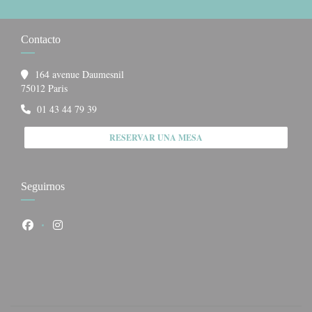
Contacto
164 avenue Daumesnil
((abre en una nueva ventana))
75012 Paris
01 43 44 79 39
RESERVAR UNA MESA
Seguirnos
Facebook ((abre en una nueva ventana))
Instagram ((abre en una nueva ventana))