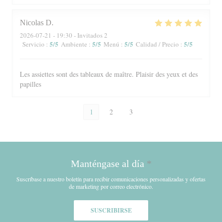
Nicolas
D
2026-07-21
- 19:30 - Invitados 2
5
/5
5
/5
5
/5
5
/5
Servicio
:
Ambiente
:
Menú
:
Calidad / Precio
:
Les assiettes sont des tableaux de maître. Plaisir des yeux et des
papilles
1
2
3
Manténgase al día
*
Suscríbase a nuestro boletín para recibir comunicaciones personalizadas y ofertas
de marketing por correo electrónico.
SUSCRIBIRSE