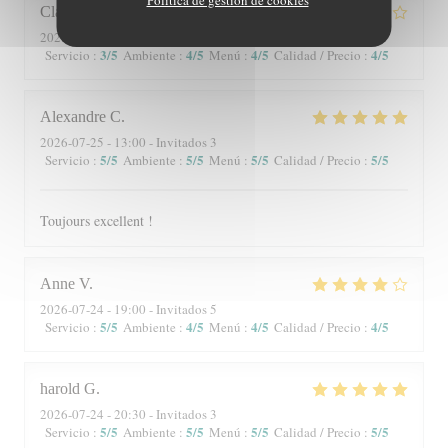
Claire
P
2026-07-25
- 13:00 - Invitados 9
3
/5
4
/5
4
/5
4
/5
Servicio
:
Ambiente
:
Menú
:
Calidad / Precio
:
Alexandre
C
2026-07-25
- 13:00 - Invitados 3
5
/5
5
/5
5
/5
5
/5
Servicio
:
Ambiente
:
Menú
:
Calidad / Precio
:
Toujours excellent !
Anne
V
2026-07-24
- 19:00 - Invitados 5
5
/5
4
/5
4
/5
4
/5
Servicio
:
Ambiente
:
Menú
:
Calidad / Precio
:
harold
G
2026-07-24
- 20:30 - Invitados 3
5
/5
5
/5
5
/5
5
/5
Servicio
:
Ambiente
:
Menú
:
Calidad / Precio
: